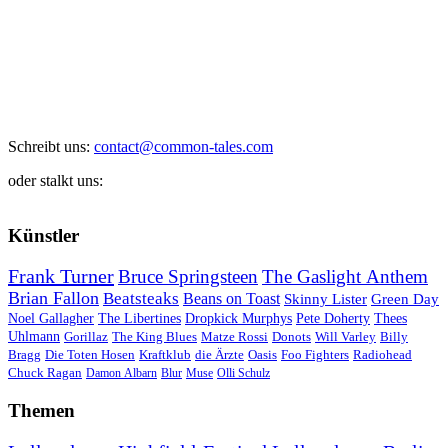
Schreibt uns:
contact@common-tales.com
oder stalkt uns:
Künstler
Frank Turner
Bruce Springsteen
The Gaslight Anthem
Brian Fallon
Beatsteaks
Beans on Toast
Skinny Lister
Green Day
Noel Gallagher
The Libertines
Dropkick Murphys
Pete Doherty
Thees
Uhlmann
Gorillaz
The King Blues
Matze Rossi
Donots
Will Varley
Billy
Bragg
Die Toten Hosen
Kraftklub
die Ärzte
Oasis
Foo Fighters
Radiohead
Chuck Ragan
Damon Albarn
Blur
Muse
Olli Schulz
Themen