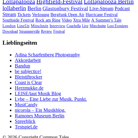
Lollapalooza
Highfield-Festival
Lollapalooza Berlin
lollaberlin
Berlin
Glastonbury Festival
Live-Stream
Podcast
Stream
Tickets
Verlosung
Bergfunk Open Air
Hurricane Festival
Southside Festival
Rock am Ring
Video
Xtra Mile
A Summer's Tale
London
LineUp
Mitschnitt
Interview
Coachella
Live
Mitschnitte
Lost Evenings
Download
Strummerville
Review
Festival
Lieblingseiten
Adina Scharfenberg Photography
Akkordarbeit
Bandup
be subjectice!
Bleistiftrocker
Coast is Clear
Herzmukke.de
LEISE/laut Musik Blog
Lybe – Eine Liebe zur Musik. Punkt.
MusiCandy
nicorola – Ein Musikblog.
Ramones Museum Berlin
Spreeblick
Testspiel.de
© 2026 Copyright Common Tales