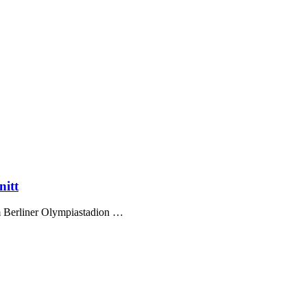
nitt
m Berliner Olympiastadion …