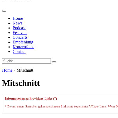
Home
News
Podcast
Festivals
Concerts
Empfehlung
Konzertfotos
Contact
Home
»
Mitschnitt
Mitschnitt
Informationen zu Provisions-Links (*)
* Die mit einem Sternchen gekennzeichneten Links sind sogenannte Affiliate-Links. Wenn Du a