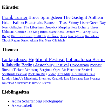
Künstler
Frank Turner
Bruce Springsteen
The Gaslight Anthem
Brian Fallon
Beatsteaks
Beans on Toast
Skinny Lister
Green Day
Noel Gallagher
The Libertines
Dropkick Murphys
Pete Doherty
Thees
Uhlmann
Gorillaz
The King Blues
Matze Rossi
Donots
Will Varley
Billy
Bragg
Die Toten Hosen
Kraftklub
die Ärzte
Oasis
Foo Fighters
Radiohead
Chuck Ragan
Damon Albarn
Blur
Muse
Olli Schulz
Themen
Lollapalooza
Highfield-Festival
Lollapalooza Berlin
lollaberlin
Berlin
Glastonbury Festival
Live-Stream
Podcast
Stream
Tickets
Verlosung
Bergfunk Open Air
Hurricane Festival
Southside Festival
Rock am Ring
Video
Xtra Mile
A Summer's Tale
London
LineUp
Mitschnitt
Interview
Coachella
Live
Mitschnitte
Lost Evenings
Download
Strummerville
Review
Festival
Lieblingseiten
Adina Scharfenberg Photography
Akkordarbeit