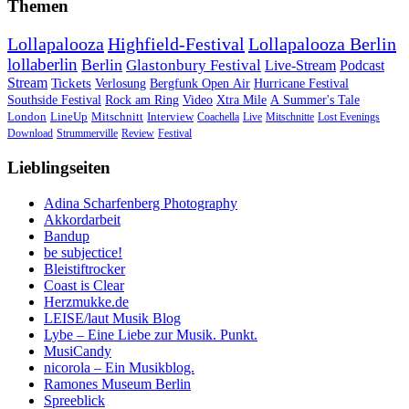
Themen
Lollapalooza
Highfield-Festival
Lollapalooza Berlin
lollaberlin
Berlin
Glastonbury Festival
Live-Stream
Podcast
Stream
Tickets
Verlosung
Bergfunk Open Air
Hurricane Festival
Southside Festival
Rock am Ring
Video
Xtra Mile
A Summer's Tale
London
LineUp
Mitschnitt
Interview
Coachella
Live
Mitschnitte
Lost Evenings
Download
Strummerville
Review
Festival
Lieblingseiten
Adina Scharfenberg Photography
Akkordarbeit
Bandup
be subjectice!
Bleistiftrocker
Coast is Clear
Herzmukke.de
LEISE/laut Musik Blog
Lybe – Eine Liebe zur Musik. Punkt.
MusiCandy
nicorola – Ein Musikblog.
Ramones Museum Berlin
Spreeblick