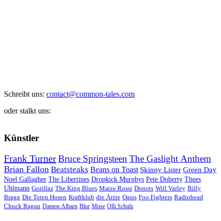
Schreibt uns:
contact@common-tales.com
oder stalkt uns:
Künstler
Frank Turner
Bruce Springsteen
The Gaslight Anthem
Brian Fallon
Beatsteaks
Beans on Toast
Skinny Lister
Green Day
Noel Gallagher
The Libertines
Dropkick Murphys
Pete Doherty
Thees
Uhlmann
Gorillaz
The King Blues
Matze Rossi
Donots
Will Varley
Billy
Bragg
Die Toten Hosen
Kraftklub
die Ärzte
Oasis
Foo Fighters
Radiohead
Chuck Ragan
Damon Albarn
Blur
Muse
Olli Schulz