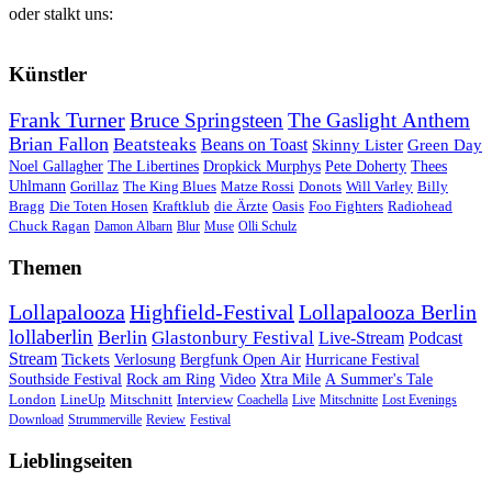
oder stalkt uns:
Künstler
Frank Turner
Bruce Springsteen
The Gaslight Anthem
Brian Fallon
Beatsteaks
Beans on Toast
Skinny Lister
Green Day
Noel Gallagher
The Libertines
Dropkick Murphys
Pete Doherty
Thees
Uhlmann
Gorillaz
The King Blues
Matze Rossi
Donots
Will Varley
Billy
Bragg
Die Toten Hosen
Kraftklub
die Ärzte
Oasis
Foo Fighters
Radiohead
Chuck Ragan
Damon Albarn
Blur
Muse
Olli Schulz
Themen
Lollapalooza
Highfield-Festival
Lollapalooza Berlin
lollaberlin
Berlin
Glastonbury Festival
Live-Stream
Podcast
Stream
Tickets
Verlosung
Bergfunk Open Air
Hurricane Festival
Southside Festival
Rock am Ring
Video
Xtra Mile
A Summer's Tale
London
LineUp
Mitschnitt
Interview
Coachella
Live
Mitschnitte
Lost Evenings
Download
Strummerville
Review
Festival
Lieblingseiten