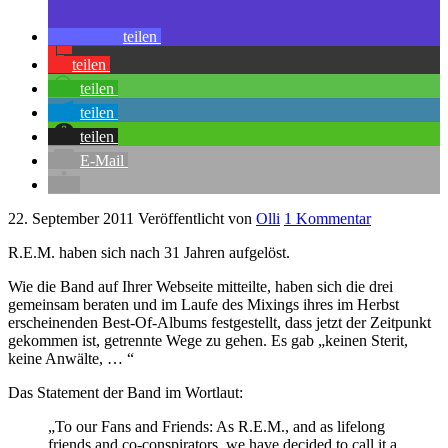
teilen
teilen
teilen
teilen
teilen
E-Mail
22. September 2011
Veröffentlicht von
Olli
1 Kommentar
R.E.M. haben sich nach 31 Jahren aufgelöst.
Wie die Band auf Ihrer Webseite mitteilte, haben sich die drei
gemeinsam beraten und im Laufe des Mixings ihres im Herbst
erscheinenden Best-Of-Albums festgestellt, dass jetzt der Zeitpunkt
gekommen ist, getrennte Wege zu gehen. Es gab „keinen Sterit,
keine Anwälte, … “
Das Statement der Band im Wortlaut:
„To our Fans and Friends: As R.E.M., and as lifelong
friends and co-conspirators, we have decided to call it a