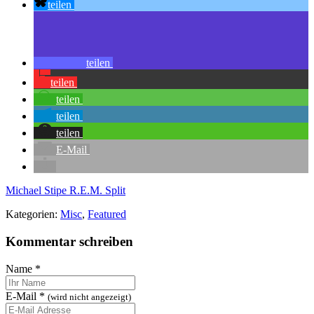
teilen
teilen
teilen
teilen
teilen
teilen
E-Mail
Michael Stipe
R.E.M.
Split
Kategorien:
Misc
,
Featured
Kommentar schreiben
Name
*
E-Mail
*
(wird nicht angezeigt)