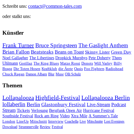
Schreibt uns:
contact@common-tales.com
oder stalkt uns:
Künstler
Frank Turner
Bruce Springsteen
The Gaslight Anthem
Brian Fallon
Beatsteaks
Beans on Toast
Skinny Lister
Green Day
Noel Gallagher
The Libertines
Dropkick Murphys
Pete Doherty
Thees
Uhlmann
Gorillaz
The King Blues
Matze Rossi
Donots
Will Varley
Billy
Bragg
Die Toten Hosen
Kraftklub
die Ärzte
Oasis
Foo Fighters
Radiohead
Chuck Ragan
Damon Albarn
Blur
Muse
Olli Schulz
Themen
Lollapalooza
Highfield-Festival
Lollapalooza Berlin
lollaberlin
Berlin
Glastonbury Festival
Live-Stream
Podcast
Stream
Tickets
Verlosung
Bergfunk Open Air
Hurricane Festival
Southside Festival
Rock am Ring
Video
Xtra Mile
A Summer's Tale
London
LineUp
Mitschnitt
Interview
Coachella
Live
Mitschnitte
Lost Evenings
Download
Strummerville
Review
Festival