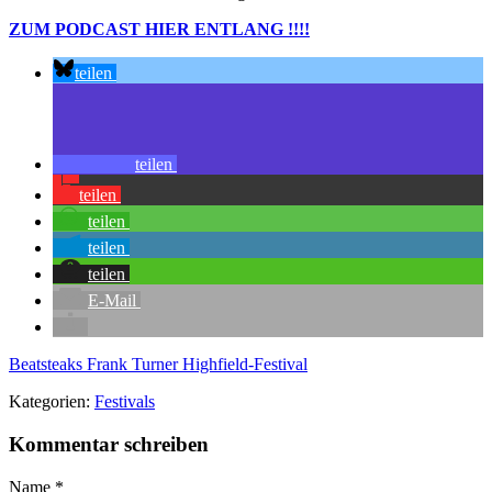
ZUM PODCAST HIER ENTLANG !!!!
teilen
teilen
teilen
teilen
teilen
teilen
E-Mail
Beatsteaks
Frank Turner
Highfield-Festival
Kategorien:
Festivals
Kommentar schreiben
Name
*