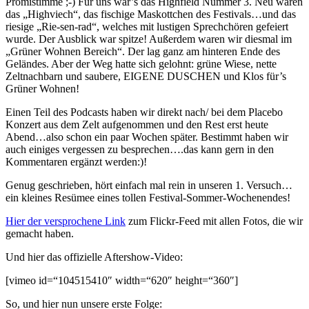
Promistimme ;-) Für uns war’s das Highfield Nummer 3. Neu waren
das „Highviech“, das fischige Maskottchen des Festivals…und das
riesige „Rie-sen-rad“, welches mit lustigen Sprechchören gefeiert
wurde. Der Ausblick war spitze! Außerdem waren wir diesmal im
„Grüner Wohnen Bereich“. Der lag ganz am hinteren Ende des
Geländes. Aber der Weg hatte sich gelohnt: grüne Wiese, nette
Zeltnachbarn und saubere, EIGENE DUSCHEN und Klos für’s
Grüner Wohnen!
Einen Teil des Podcasts haben wir direkt nach/ bei dem Placebo
Konzert aus dem Zelt aufgenommen und den Rest erst heute
Abend…also schon ein paar Wochen später. Bestimmt haben wir
auch einiges vergessen zu besprechen….das kann gern in den
Kommentaren ergänzt werden:)!
Genug geschrieben, hört einfach mal rein in unseren 1. Versuch…
ein kleines Resümee eines tollen Festival-Sommer-Wochenendes!
Hier der versprochene Link
zum Flickr-Feed mit allen Fotos, die wir
gemacht haben.
Und hier das offizielle Aftershow-Video:
[vimeo id=“104515410″ width=“620″ height=“360″]
So, und hier nun unsere erste Folge: