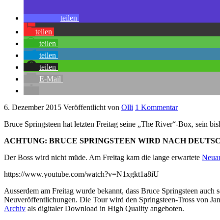
teilen
teilen
teilen
teilen
teilen
E-Mail
6. Dezember 2015
Veröffentlicht von
Olli
1 Kommentar
Bruce Springsteen hat letzten Freitag seine „The River“-Box, sein bis
ACHTUNG: BRUCE SPRINGSTEEN WIRD NACH DEUT
Der Boss wird nicht müde. Am Freitag kam die lange erwartete
Neuau
https://www.youtube.com/watch?v=N1xgkt1a8iU
Ausserdem am Freitag wurde bekannt, dass Bruce Springsteen auch s
Neuveröffentlichungen. Die Tour wird den Springsteen-Tross von Jan
Archiv
als digitaler Download in High Quality angeboten.