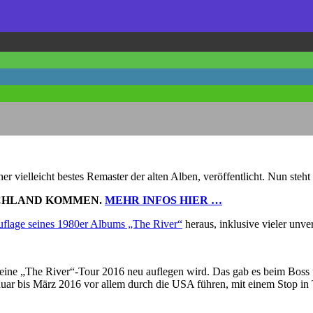
her vielleicht bestes Remaster der alten Alben, veröffentlicht. Nun ste
SCHLAND KOMMEN.
MEHR INFOS HIER …
flage seines 1980er Albums „The River“
heraus, inklusive vieler unve
eine „The River“-Tour 2016 neu auflegen wird. Das gab es beim Boss 
uar bis März 2016 vor allem durch die USA führen, mit einem Stop in