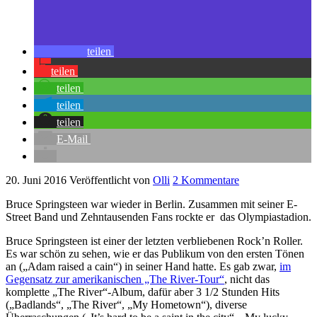
teilen
teilen
teilen
teilen
teilen
E-Mail
20. Juni 2016
Veröffentlicht von
Olli
2 Kommentare
Bruce Springsteen war wieder in Berlin. Zusammen mit seiner E-
Street Band und Zehntausenden Fans rockte er das Olympiastadion.
Bruce Springsteen ist einer der letzten verbliebenen Rock’n Roller.
Es war schön zu sehen, wie er das Publikum von den ersten Tönen
an („Adam raised a cain“) in seiner Hand hatte. Es gab zwar,
im
Gegensatz zur amerikanischen „The River-Tour“
, nicht das
komplette „The River“-Album, dafür aber 3 1/2 Stunden Hits
(„Badlands“, „The River“, „My Hometown“), diverse