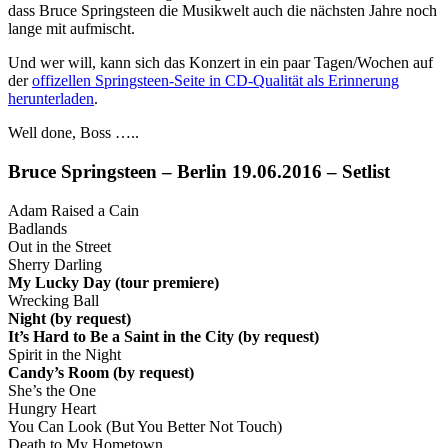
dass Bruce Springsteen die Musikwelt auch die nächsten Jahre noch
lange mit aufmischt.
Und wer will, kann sich das Konzert in ein paar Tagen/Wochen auf
der
offizellen Springsteen-Seite in CD-Qualität als Erinnerung
herunterladen
.
Well done, Boss …..
Bruce Springsteen – Berlin 19.06.2016 – Setlist
Adam Raised a Cain
Badlands
Out in the Street
Sherry Darling
My Lucky Day (tour premiere)
Wrecking Ball
Night (by request)
It’s Hard to Be a Saint in the City (by request)
Spirit in the Night
Candy’s Room (by request)
She’s the One
Hungry Heart
You Can Look (But You Better Not Touch)
Death to My Hometown