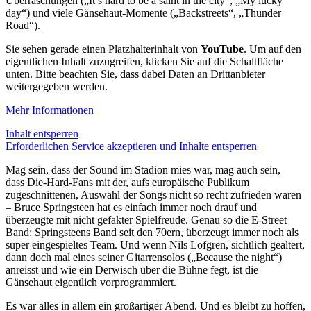
Überraschungen („It’s hard to be a saint in the city“, „My lucky
day“) und viele Gänsehaut-Momente („Backstreets“, „Thunder
Road“).
Sie sehen gerade einen Platzhalterinhalt von
YouTube
. Um auf den
eigentlichen Inhalt zuzugreifen, klicken Sie auf die Schaltfläche
unten. Bitte beachten Sie, dass dabei Daten an Drittanbieter
weitergegeben werden.
Mehr Informationen
Inhalt entsperren
Erforderlichen Service akzeptieren und Inhalte entsperren
Mag sein, dass der Sound im Stadion mies war, mag auch sein,
dass Die-Hard-Fans mit der, aufs europäische Publikum
zugeschnittenen, Auswahl der Songs nicht so recht zufrieden waren
– Bruce Springsteen hat es einfach immer noch drauf und
überzeugte mit nicht gefakter Spielfreude. Genau so die E-Street
Band: Springsteens Band seit den 70ern, überzeugt immer noch als
super eingespieltes Team. Und wenn Nils Lofgren, sichtlich gealtert,
dann doch mal eines seiner Gitarrensolos („Because the night“)
anreisst und wie ein Derwisch über die Bühne fegt, ist die
Gänsehaut eigentlich vorprogrammiert.
Es war alles in allem ein großartiger Abend. Und es bleibt zu hoffen,