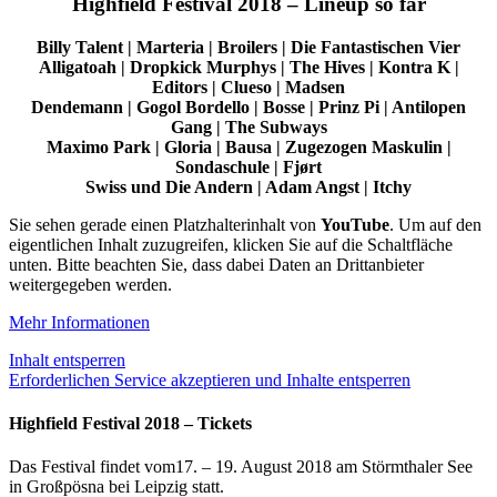
Highfield Festival 2018 – Lineup so far
Billy Talent | Marteria | Broilers | Die Fantastischen Vier
Alligatoah | Dropkick Murphys | The Hives | Kontra K |
Editors | Clueso | Madsen
Dendemann | Gogol Bordello | Bosse | Prinz Pi | Antilopen
Gang | The Subways
Maximo Park | Gloria | Bausa | Zugezogen Maskulin |
Sondaschule | Fjørt
Swiss und Die Andern | Adam Angst | Itchy
Sie sehen gerade einen Platzhalterinhalt von
YouTube
. Um auf den
eigentlichen Inhalt zuzugreifen, klicken Sie auf die Schaltfläche
unten. Bitte beachten Sie, dass dabei Daten an Drittanbieter
weitergegeben werden.
Mehr Informationen
Inhalt entsperren
Erforderlichen Service akzeptieren und Inhalte entsperren
Highfield Festival 2018 – Tickets
Das Festival findet vom17. – 19. August 2018 am Störmthaler See
in Großpösna bei Leipzig statt.