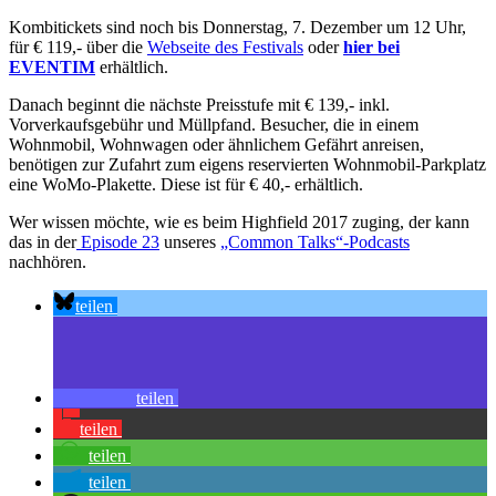
Kombitickets sind noch bis Donnerstag, 7. Dezember um 12 Uhr,
für € 119,- über die
Webseite des Festivals
oder
hier bei
EVENTIM
erhältlich.
Danach beginnt die nächste Preisstufe mit € 139,- inkl.
Vorverkaufsgebühr und Müllpfand. Besucher, die in einem
Wohnmobil, Wohnwagen oder ähnlichem Gefährt anreisen,
benötigen zur Zufahrt zum eigens reservierten Wohnmobil-Parkplatz
eine WoMo-Plakette. Diese ist für € 40,- erhältlich.
Wer wissen möchte, wie es beim Highfield 2017 zuging, der kann
das in der
Episode 23
unseres
„Common Talks“-Podcasts
nachhören.
teilen
teilen
teilen
teilen
teilen