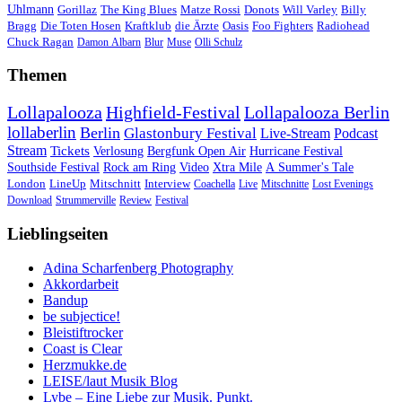
Uhlmann
Gorillaz
The King Blues
Matze Rossi
Donots
Will Varley
Billy
Bragg
Die Toten Hosen
Kraftklub
die Ärzte
Oasis
Foo Fighters
Radiohead
Chuck Ragan
Damon Albarn
Blur
Muse
Olli Schulz
Themen
Lollapalooza
Highfield-Festival
Lollapalooza Berlin
lollaberlin
Berlin
Glastonbury Festival
Live-Stream
Podcast
Stream
Tickets
Verlosung
Bergfunk Open Air
Hurricane Festival
Southside Festival
Rock am Ring
Video
Xtra Mile
A Summer's Tale
London
LineUp
Mitschnitt
Interview
Coachella
Live
Mitschnitte
Lost Evenings
Download
Strummerville
Review
Festival
Lieblingseiten
Adina Scharfenberg Photography
Akkordarbeit
Bandup
be subjectice!
Bleistiftrocker
Coast is Clear
Herzmukke.de
LEISE/laut Musik Blog
Lybe – Eine Liebe zur Musik. Punkt.