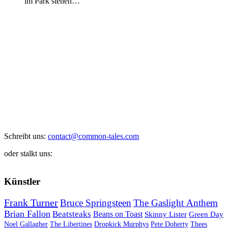
im Park stehen…
Schreibt uns:
contact@common-tales.com
oder stalkt uns:
Künstler
Frank Turner
Bruce Springsteen
The Gaslight Anthem
Brian Fallon
Beatsteaks
Beans on Toast
Skinny Lister
Green Day
Noel Gallagher
The Libertines
Dropkick Murphys
Pete Doherty
Thees