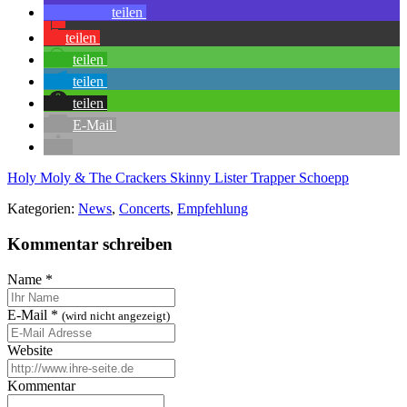
teilen
teilen
teilen
teilen
teilen
E-Mail
Holy Moly & The Crackers
Skinny Lister
Trapper Schoepp
Kategorien:
News
,
Concerts
,
Empfehlung
Kommentar schreiben
Name
*
E-Mail
*
(wird nicht angezeigt)
Website
Kommentar