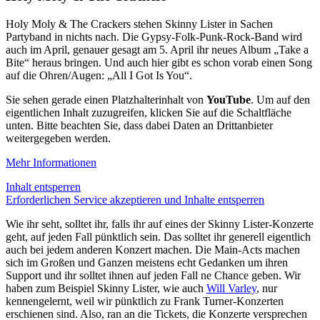
Holy Moly & The Crackers stehen Skinny Lister in Sachen
Partyband in nichts nach. Die Gypsy-Folk-Punk-Rock-Band wird
auch im April, genauer gesagt am 5. April ihr neues Album „Take a
Bite“ heraus bringen. Und auch hier gibt es schon vorab einen Song
auf die Ohren/Augen: „All I Got Is You“.
Sie sehen gerade einen Platzhalterinhalt von
YouTube
. Um auf den
eigentlichen Inhalt zuzugreifen, klicken Sie auf die Schaltfläche
unten. Bitte beachten Sie, dass dabei Daten an Drittanbieter
weitergegeben werden.
Mehr Informationen
Inhalt entsperren
Erforderlichen Service akzeptieren und Inhalte entsperren
Wie ihr seht, solltet ihr, falls ihr auf eines der Skinny Lister-Konzerte
geht, auf jeden Fall pünktlich sein. Das solltet ihr generell eigentlich
auch bei jedem anderen Konzert machen. Die Main-Acts machen
sich im Großen und Ganzen meistens echt Gedanken um ihren
Support und ihr solltet ihnen auf jeden Fall ne Chance geben. Wir
haben zum Beispiel Skinny Lister, wie auch
Will Varley
, nur
kennengelernt, weil wir pünktlich zu Frank Turner-Konzerten
erschienen sind. Also, ran an die Tickets, die Konzerte versprechen