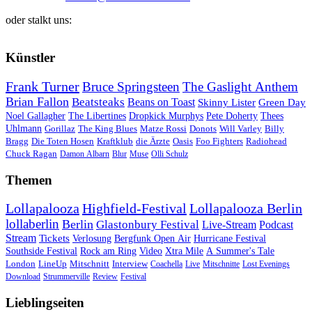
oder stalkt uns:
Künstler
Frank Turner
Bruce Springsteen
The Gaslight Anthem
Brian Fallon
Beatsteaks
Beans on Toast
Skinny Lister
Green Day
Noel Gallagher
The Libertines
Dropkick Murphys
Pete Doherty
Thees
Uhlmann
Gorillaz
The King Blues
Matze Rossi
Donots
Will Varley
Billy
Bragg
Die Toten Hosen
Kraftklub
die Ärzte
Oasis
Foo Fighters
Radiohead
Chuck Ragan
Damon Albarn
Blur
Muse
Olli Schulz
Themen
Lollapalooza
Highfield-Festival
Lollapalooza Berlin
lollaberlin
Berlin
Glastonbury Festival
Live-Stream
Podcast
Stream
Tickets
Verlosung
Bergfunk Open Air
Hurricane Festival
Southside Festival
Rock am Ring
Video
Xtra Mile
A Summer's Tale
London
LineUp
Mitschnitt
Interview
Coachella
Live
Mitschnitte
Lost Evenings
Download
Strummerville
Review
Festival
Lieblingseiten