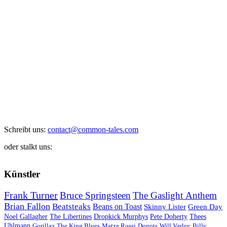
Schreibt uns:
contact@common-tales.com
oder stalkt uns:
Künstler
Frank Turner
Bruce Springsteen
The Gaslight Anthem
Brian Fallon
Beatsteaks
Beans on Toast
Skinny Lister
Green Day
Noel Gallagher
The Libertines
Dropkick Murphys
Pete Doherty
Thees
Uhlmann
Gorillaz
The King Blues
Matze Rossi
Donots
Will Varley
Billy