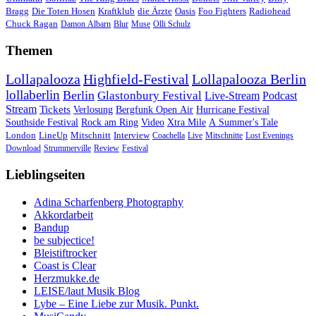
Bragg
Die Toten Hosen
Kraftklub
die Ärzte
Oasis
Foo Fighters
Radiohead
Chuck Ragan
Damon Albarn
Blur
Muse
Olli Schulz
Themen
Lollapalooza
Highfield-Festival
Lollapalooza Berlin
lollaberlin
Berlin
Glastonbury Festival
Live-Stream
Podcast
Stream
Tickets
Verlosung
Bergfunk Open Air
Hurricane Festival
Southside Festival
Rock am Ring
Video
Xtra Mile
A Summer's Tale
London
LineUp
Mitschnitt
Interview
Coachella
Live
Mitschnitte
Lost Evenings
Download
Strummerville
Review
Festival
Lieblingseiten
Adina Scharfenberg Photography
Akkordarbeit
Bandup
be subjectice!
Bleistiftrocker
Coast is Clear
Herzmukke.de
LEISE/laut Musik Blog
Lybe – Eine Liebe zur Musik. Punkt.