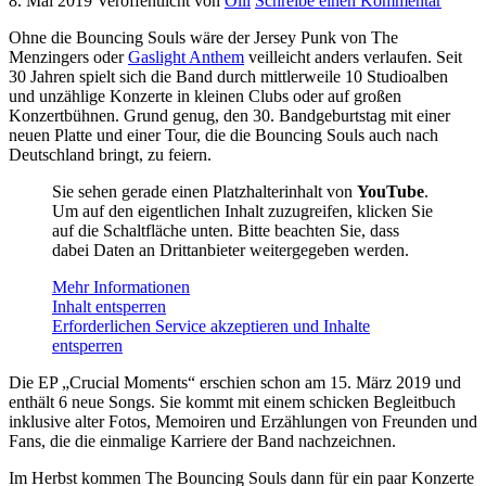
8. Mai 2019
Veröffentlicht von
Olli
Schreibe einen Kommentar
Ohne die Bouncing Souls wäre der Jersey Punk von The
Menzingers oder
Gaslight Anthem
veilleicht anders verlaufen. Seit
30 Jahren spielt sich die Band durch mittlerweile 10 Studioalben
und unzählige Konzerte in kleinen Clubs oder auf großen
Konzertbühnen. Grund genug, den 30. Bandgeburtstag mit einer
neuen Platte und einer Tour, die die Bouncing Souls auch nach
Deutschland bringt, zu feiern.
Sie sehen gerade einen Platzhalterinhalt von
YouTube
.
Um auf den eigentlichen Inhalt zuzugreifen, klicken Sie
auf die Schaltfläche unten. Bitte beachten Sie, dass
dabei Daten an Drittanbieter weitergegeben werden.
Mehr Informationen
Inhalt entsperren
Erforderlichen Service akzeptieren und Inhalte
entsperren
Die EP „Crucial Moments“ erschien schon am 15. März 2019 und
enthält 6 neue Songs. Sie kommt mit einem schicken Begleitbuch
inklusive alter Fotos, Memoiren und Erzählungen von Freunden und
Fans, die die einmalige Karriere der Band nachzeichnen.
Im Herbst kommen The Bouncing Souls dann für ein paar Konzerte