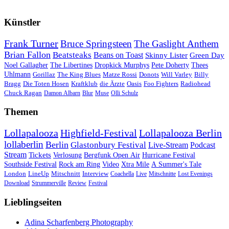
Künstler
Frank Turner
Bruce Springsteen
The Gaslight Anthem
Brian Fallon
Beatsteaks
Beans on Toast
Skinny Lister
Green Day
Noel Gallagher
The Libertines
Dropkick Murphys
Pete Doherty
Thees
Uhlmann
Gorillaz
The King Blues
Matze Rossi
Donots
Will Varley
Billy
Bragg
Die Toten Hosen
Kraftklub
die Ärzte
Oasis
Foo Fighters
Radiohead
Chuck Ragan
Damon Albarn
Blur
Muse
Olli Schulz
Themen
Lollapalooza
Highfield-Festival
Lollapalooza Berlin
lollaberlin
Berlin
Glastonbury Festival
Live-Stream
Podcast
Stream
Tickets
Verlosung
Bergfunk Open Air
Hurricane Festival
Southside Festival
Rock am Ring
Video
Xtra Mile
A Summer's Tale
London
LineUp
Mitschnitt
Interview
Coachella
Live
Mitschnitte
Lost Evenings
Download
Strummerville
Review
Festival
Lieblingseiten
Adina Scharfenberg Photography