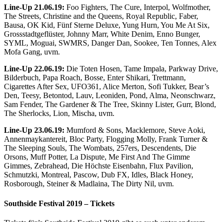
Line-Up 21.06.19:
Foo Fighters, The Cure, Interpol, Wolfmother,
The Streets, Christine and the Queens, Royal Republic, Faber,
Bausa, OK Kid, Fünf Sterne Deluxe, Yung Hurn, You Me At Six,
Grossstadtgeflüster, Johnny Marr, White Denim, Enno Bunger,
SYML, Moguai, SWMRS, Danger Dan, Sookee, Ten Tonnes, Alex
Mofa Gang, uvm.
Line-Up 22.06.19:
Die Toten Hosen, Tame Impala, Parkway Drive,
Bilderbuch, Papa Roach, Bosse, Enter Shikari, Trettmann,
Cigarettes After Sex, UFO361, Alice Merton, Sofi Tukker, Bear’s
Den, Teesy, Betontod, Lauv, Leoniden, Pond, Alma, Neonschwarz,
Sam Fender, The Gardener & The Tree, Skinny Lister, Gurr, Blond,
The Sherlocks, Lion, Mischa, uvm.
Line-Up 23.06.19:
Mumford & Sons, Macklemore, Steve Aoki,
Annenmaykantereit, Bloc Party, Flogging Molly, Frank Turner &
The Sleeping Souls, The Wombats, 257ers, Descendents, Die
Orsons, Muff Potter, La Dispute, Me First And The Gimme
Gimmes, Zebrahead, Die Höchste Eisenbahn, Flux Pavilion,
Schmutzki, Montreal, Pascow, Dub FX, Idles, Black Honey,
Rosborough, Steiner & Madlaina, The Dirty Nil, uvm.
Southside Festival 2019 – Tickets