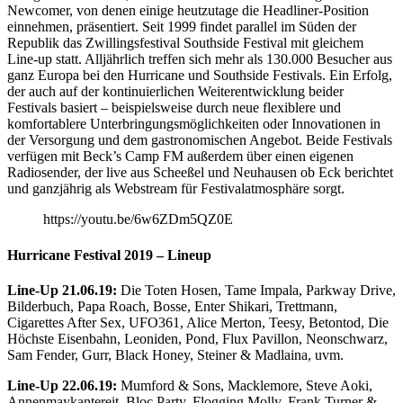
Newcomer, von denen einige heutzutage die Headliner-Position
einnehmen, präsentiert. Seit 1999 findet parallel im Süden der
Republik das Zwillingsfestival Southside Festival mit gleichem
Line-up statt. Alljährlich treffen sich mehr als 130.000 Besucher aus
ganz Europa bei den Hurricane und Southside Festivals. Ein Erfolg,
der auch auf der kontinuierlichen Weiterentwicklung beider
Festivals basiert – beispielsweise durch neue flexiblere und
komfortablere Unterbringungsmöglichkeiten oder Innovationen in
der Versorgung und dem gastronomischen Angebot. Beide Festivals
verfügen mit Beck’s Camp FM außerdem über einen eigenen
Radiosender, der live aus Scheeßel und Neuhausen ob Eck berichtet
und ganzjährig als Webstream für Festivalatmosphäre sorgt.
https://youtu.be/6w6ZDm5QZ0E
Hurricane Festival 2019 – Lineup
Line-Up 21.06.19:
Die Toten Hosen, Tame Impala, Parkway Drive,
Bilderbuch, Papa Roach, Bosse, Enter Shikari, Trettmann,
Cigarettes After Sex, UFO361, Alice Merton, Teesy, Betontod, Die
Höchste Eisenbahn, Leoniden, Pond, Flux Pavillon, Neonschwarz,
Sam Fender, Gurr, Black Honey, Steiner & Madlaina, uvm.
Line-Up 22.06.19:
Mumford & Sons, Macklemore, Steve Aoki,
Annenmaykantereit, Bloc Party, Flogging Molly, Frank Turner &