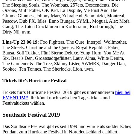
The Sleeping Souls, The Wombats, 257ers, Descendents, Die
Orsons, Muff Potter, OK Kid, La Dispute, Me First And The
Gimme Gimmes, Johnny Marr, Zebrahead, Schmutzki, Montreal,
Pascow, Dub FX, Idles, Enno Bunger, SYML, Moguai, Alex Mofa
Gang, The Toten Crackhuren im Kofferraum, Rosborough, The
Dirty Nil, uvm.
Line-Up 23.06.19:
Foo Fighters, The Cure, Interpol, Wolfmother,
The Streets, Christine and the Queens, Royal Republic, Faber,
Bausa, Sofi Tukker, Fünf Sterne Deluxe, Yung Hurn, You Me At
Six, Bear’s Den, Grossstadtgeflüster, Lauv, Alma, White Denim,
The Gardener & The Tree, Skinny Lister, SWMRS, Danger Dan,
Sookee, Ten Tonnes, The Sherlocks, Lion, uvm.
Tickets für’s Hurricane Festival
Tickets für’s Hurricane Festival 2019 gibt es unter anderem
hier bei
EVENTIM*
. Ihr könnt noch zwischen Tagestickets und
Festivaltickets wählen.
Southside Festival 2019
Das Southside Festival gibt es seit 1999 und wurde als süddeutsches
Pendant zum Hurricane Festival in Norddeutschland etabliert.