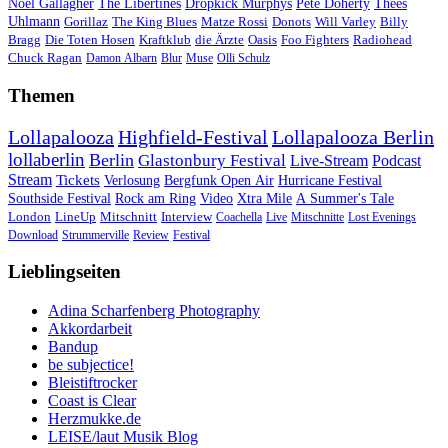
Noel Gallagher
The Libertines
Dropkick Murphys
Pete Doherty
Thees
Uhlmann
Gorillaz
The King Blues
Matze Rossi
Donots
Will Varley
Billy
Bragg
Die Toten Hosen
Kraftklub
die Ärzte
Oasis
Foo Fighters
Radiohead
Chuck Ragan
Damon Albarn
Blur
Muse
Olli Schulz
Themen
Lollapalooza
Highfield-Festival
Lollapalooza Berlin
lollaberlin
Berlin
Glastonbury Festival
Live-Stream
Podcast
Stream
Tickets
Verlosung
Bergfunk Open Air
Hurricane Festival
Southside Festival
Rock am Ring
Video
Xtra Mile
A Summer's Tale
London
LineUp
Mitschnitt
Interview
Coachella
Live
Mitschnitte
Lost Evenings
Download
Strummerville
Review
Festival
Lieblingseiten
Adina Scharfenberg Photography
Akkordarbeit
Bandup
be subjectice!
Bleistiftrocker
Coast is Clear
Herzmukke.de
LEISE/laut Musik Blog