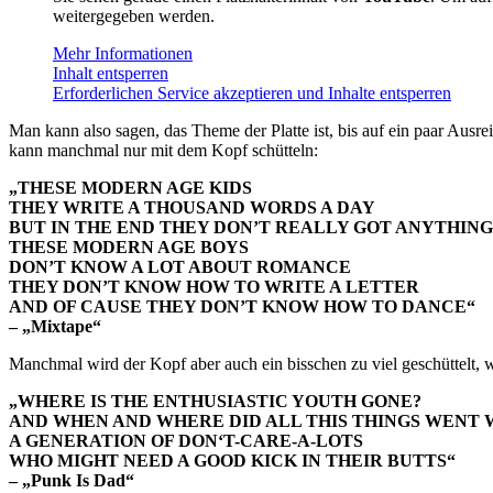
weitergegeben werden.
Mehr Informationen
Inhalt entsperren
Erforderlichen Service akzeptieren und Inhalte entsperren
Man kann also sagen, das Theme der Platte ist, bis auf ein paar Aus
kann manchmal nur mit dem Kopf schütteln:
„THESE MODERN AGE KIDS
THEY WRITE A THOUSAND WORDS A DAY
BUT IN THE END THEY DON’T REALLY GOT ANYTHING
THESE MODERN AGE BOYS
DON’T KNOW A LOT ABOUT ROMANCE
THEY DON’T KNOW HOW TO WRITE A LETTER
AND OF CAUSE THEY DON’T KNOW HOW TO DANCE“
– „Mixtape“
Manchmal wird der Kopf aber auch ein bisschen zu viel geschüttelt, w
„WHERE IS THE ENTHUSIASTIC YOUTH GONE?
AND WHEN AND WHERE DID ALL THIS THINGS WENT
A GENERATION OF DON‘T-CARE-A-LOTS
WHO MIGHT NEED A GOOD KICK IN THEIR BUTTS“
– „Punk Is Dad“