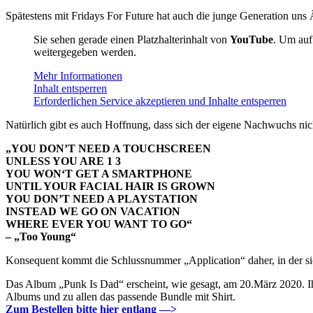
Spätestens mit Fridays For Future hat auch die junge Generation uns 
Sie sehen gerade einen Platzhalterinhalt von
YouTube
. Um auf 
weitergegeben werden.
Mehr Informationen
Inhalt entsperren
Erforderlichen Service akzeptieren und Inhalte entsperren
Natürlich gibt es auch Hoffnung, dass sich der eigene Nachwuchs nich
„YOU DON’T NEED A TOUCHSCREEN
UNLESS YOU ARE 1 3
YOU WON‘T GET A SMARTPHONE
UNTIL YOUR FACIAL HAIR IS GROWN
YOU DON’T NEED A PLAYSTATION
INSTEAD WE GO ON VACATION
WHERE EVER YOU WANT TO GO“
– „Too Young“
Konsequent kommt die Schlussnummer „Application“ daher, in der si
Das Album „Punk Is Dad“ erscheint, wie gesagt, am 20.März 2020. Ihr
Albums und zu allen das passende Bundle mit Shirt.
Zum Bestellen bitte hier entlang —>