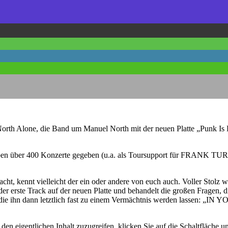
orth Alone, die Band um Manuel North mit der neuen Platte „Punk Is D
 haben über 400 Konzerte gegeben (u.a. als Toursupport für FRANK 
 kennt vielleicht der ein oder andere von euch auch. Voller Stolz wi
r erste Track auf der neuen Platte und behandelt die großen Fragen, die
eilen, die ihn dann letztlich fast zu einem Vermächtnis werden l
den eigentlichen Inhalt zuzugreifen, klicken Sie auf die Schaltfläche un