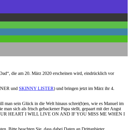
ad“, die am 20. März 2020 erscheinen wird, eindrücklich vor
TURNER und
SKINNY LISTER
) und bringen jetzt im März ihr 4.
ll man sein Glück in die Welt hinaus schrei(b)en, wie es Manuel im
 man sich als frisch gebackener Papa stellt, gepaart mit der Angst
assen: „IN YOUR HEART I WILL LIVE ON AND IF YOU MISS ME WHEN I
ten. Bitte beachten Sie, dass dabei Daten an Drittanbieter