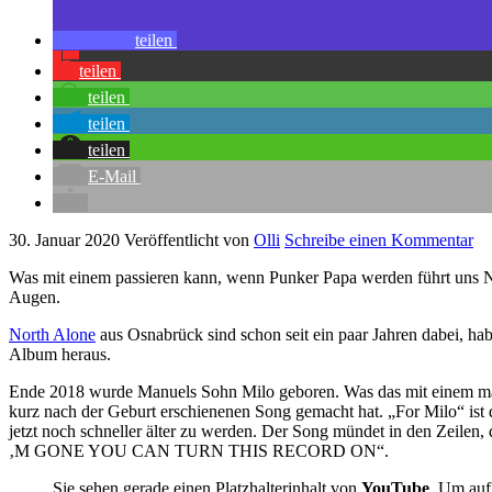
teilen
teilen
teilen
teilen
teilen
E-Mail
30. Januar 2020
Veröffentlicht von
Olli
Schreibe einen Kommentar
Was mit einem passieren kann, wenn Punker Papa werden führt uns N
Augen.
North Alone
aus Osnabrück sind schon seit ein paar Jahren dabei,
Album heraus.
Ende 2018 wurde Manuels Sohn Milo geboren. Was das mit einem macht,
kurz nach der Geburt erschienenen Song gemacht hat. „For Milo“ ist de
jetzt noch schneller älter zu werden. Der Song mündet in den Z
‚M GONE YOU CAN TURN THIS RECORD ON“.
Sie sehen gerade einen Platzhalterinhalt von
YouTube
. Um auf 