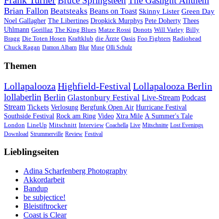
Frank Turner
Bruce Springsteen
The Gaslight Anthem
Brian Fallon
Beatsteaks
Beans on Toast
Skinny Lister
Green Day
Noel Gallagher
The Libertines
Dropkick Murphys
Pete Doherty
Thees
Uhlmann
Gorillaz
The King Blues
Matze Rossi
Donots
Will Varley
Billy
Bragg
Die Toten Hosen
Kraftklub
die Ärzte
Oasis
Foo Fighters
Radiohead
Chuck Ragan
Damon Albarn
Blur
Muse
Olli Schulz
Themen
Lollapalooza
Highfield-Festival
Lollapalooza Berlin
lollaberlin
Berlin
Glastonbury Festival
Live-Stream
Podcast
Stream
Tickets
Verlosung
Bergfunk Open Air
Hurricane Festival
Southside Festival
Rock am Ring
Video
Xtra Mile
A Summer's Tale
London
LineUp
Mitschnitt
Interview
Coachella
Live
Mitschnitte
Lost Evenings
Download
Strummerville
Review
Festival
Lieblingseiten
Adina Scharfenberg Photography
Akkordarbeit
Bandup
be subjectice!
Bleistiftrocker
Coast is Clear