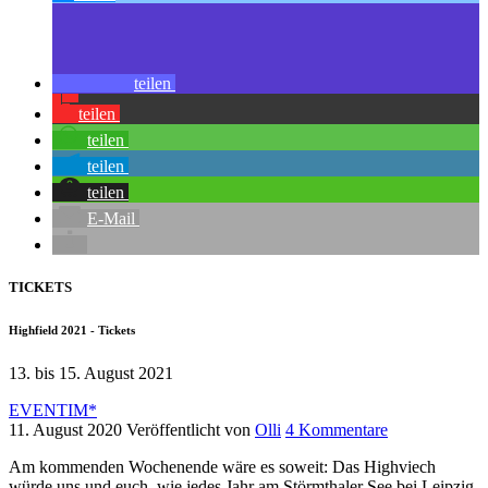
teilen
teilen
teilen
teilen
teilen
E-Mail
TICKETS
Highfield 2021 - Tickets
13. bis 15. August 2021
EVENTIM*
11. August 2020
Veröffentlicht von
Olli
4 Kommentare
Am kommenden Wochenende wäre es soweit: Das Highviech
würde uns und euch, wie jedes Jahr am Störmthaler See bei Leipzig