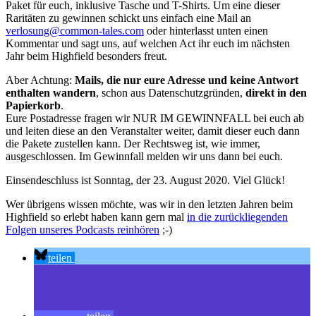
Paket für euch, inklusive Tasche und T-Shirts. Um eine dieser
Raritäten zu gewinnen schickt uns einfach eine Mail an
verlosung@common-tales.com
oder hinterlasst unten einen
Kommentar und sagt uns, auf welchen Act ihr euch im nächsten
Jahr beim Highfield besonders freut.
Aber Achtung:
Mails, die nur eure Adresse
und keine Antwort
enthalten wandern
, schon aus Datenschutzgründen,
direkt in den
Papierkorb
.
Eure Postadresse fragen wir NUR IM GEWINNFALL bei euch ab
und leiten diese an den Veranstalter weiter, damit dieser euch dann
die Pakete zustellen kann. Der Rechtsweg ist, wie immer,
ausgeschlossen. Im Gewinnfall melden wir uns dann bei euch.
Einsendeschluss ist Sonntag, der 23. August 2020. Viel Glück!
Wer übrigens wissen möchte, was wir in den letzten Jahren beim
Highfield so erlebt haben kann gern mal
in die zurückliegenden
Folgen unseres Podcasts reinhören
;-)
teilen