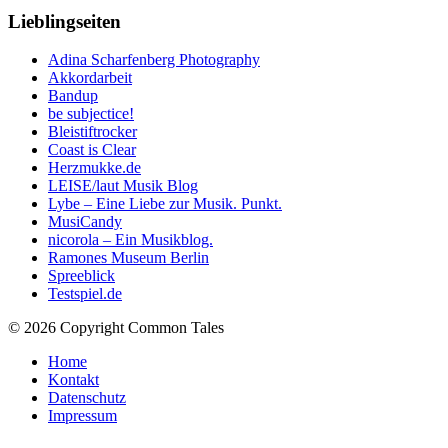
Lieblingseiten
Adina Scharfenberg Photography
Akkordarbeit
Bandup
be subjectice!
Bleistiftrocker
Coast is Clear
Herzmukke.de
LEISE/laut Musik Blog
Lybe – Eine Liebe zur Musik. Punkt.
MusiCandy
nicorola – Ein Musikblog.
Ramones Museum Berlin
Spreeblick
Testspiel.de
© 2026 Copyright Common Tales
Home
Kontakt
Datenschutz
Impressum