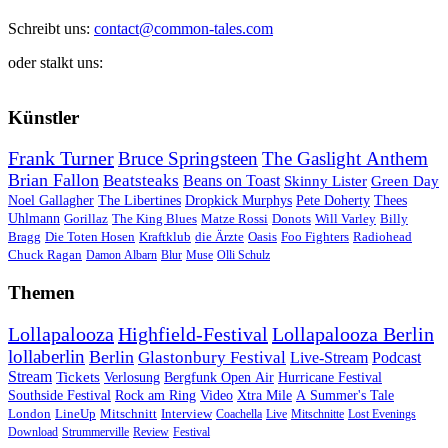
Schreibt uns:
contact@common-tales.com
oder stalkt uns:
Künstler
Frank Turner
Bruce Springsteen
The Gaslight Anthem
Brian Fallon
Beatsteaks
Beans on Toast
Skinny Lister
Green Day
Noel Gallagher
The Libertines
Dropkick Murphys
Pete Doherty
Thees
Uhlmann
Gorillaz
The King Blues
Matze Rossi
Donots
Will Varley
Billy
Bragg
Die Toten Hosen
Kraftklub
die Ärzte
Oasis
Foo Fighters
Radiohead
Chuck Ragan
Damon Albarn
Blur
Muse
Olli Schulz
Themen
Lollapalooza
Highfield-Festival
Lollapalooza Berlin
lollaberlin
Berlin
Glastonbury Festival
Live-Stream
Podcast
Stream
Tickets
Verlosung
Bergfunk Open Air
Hurricane Festival
Southside Festival
Rock am Ring
Video
Xtra Mile
A Summer's Tale
London
LineUp
Mitschnitt
Interview
Coachella
Live
Mitschnitte
Lost Evenings
Download
Strummerville
Review
Festival