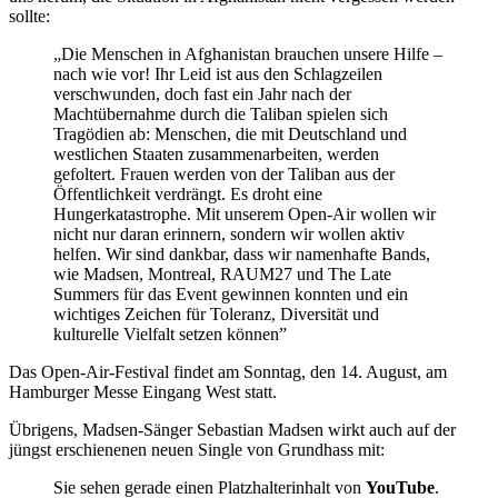
sollte:
„Die Menschen in Afghanistan brauchen unsere Hilfe –
nach wie vor! Ihr Leid ist aus den Schlagzeilen
verschwunden, doch fast ein Jahr nach der
Machtübernahme durch die Taliban spielen sich
Tragödien ab: Menschen, die mit Deutschland und
westlichen Staaten zusammenarbeiten, werden
gefoltert. Frauen werden von der Taliban aus der
Öffentlichkeit verdrängt. Es droht eine
Hungerkatastrophe. Mit unserem Open-Air wollen wir
nicht nur daran erinnern, sondern wir wollen aktiv
helfen. Wir sind dankbar, dass wir namenhafte Bands,
wie Madsen, Montreal, RAUM27 und The Late
Summers für das Event gewinnen konnten und ein
wichtiges Zeichen für Toleranz, Diversität und
kulturelle Vielfalt setzen können”
Das Open-Air-Festival findet am Sonntag, den 14. August, am
Hamburger Messe Eingang West statt.
Übrigens, Madsen-Sänger Sebastian Madsen wirkt auch auf der
jüngst erschienenen neuen Single von Grundhass mit:
Sie sehen gerade einen Platzhalterinhalt von
YouTube
.