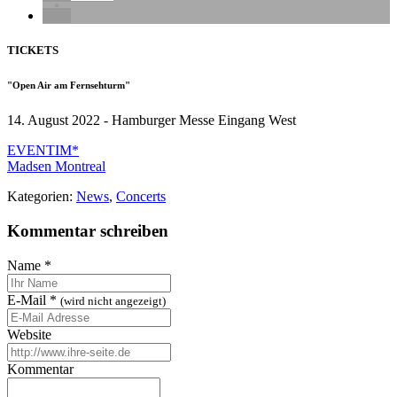
TICKETS
"Open Air am Fernsehturm"
14. August 2022 - Hamburger Messe Eingang West
EVENTIM*
Madsen
Montreal
Kategorien:
News
,
Concerts
Kommentar schreiben
Name
*
E-Mail
*
(wird nicht angezeigt)
Website
Kommentar