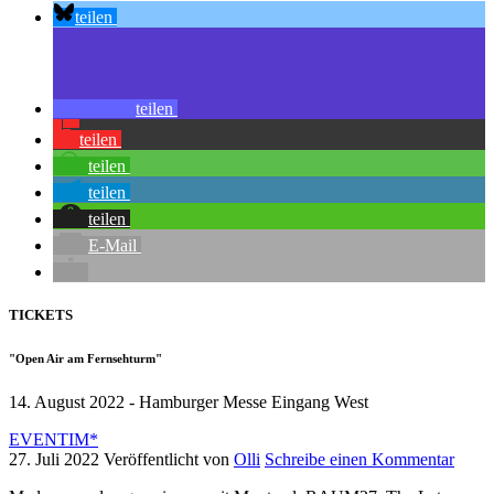
teilen
teilen
teilen
teilen
teilen
teilen
E-Mail
TICKETS
"Open Air am Fernsehturm"
14. August 2022 - Hamburger Messe Eingang West
EVENTIM*
27. Juli 2022
Veröffentlicht von
Olli
Schreibe einen Kommentar