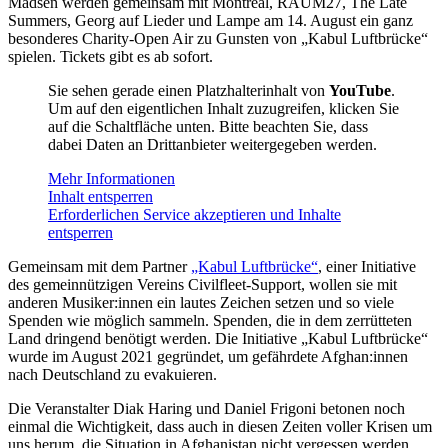
Madsen werden gemeinsam mit Montreal, RAUM27, The Late
Summers, Georg auf Lieder und Lampe am 14. August ein ganz
besonderes Charity-Open Air zu Gunsten von „Kabul Luftbrücke“
spielen. Tickets gibt es ab sofort.
Sie sehen gerade einen Platzhalterinhalt von
YouTube
.
Um auf den eigentlichen Inhalt zuzugreifen, klicken Sie
auf die Schaltfläche unten. Bitte beachten Sie, dass
dabei Daten an Drittanbieter weitergegeben werden.
Mehr Informationen
Inhalt entsperren
Erforderlichen Service akzeptieren und Inhalte
entsperren
Gemeinsam mit dem Partner
„Kabul Luftbrücke“
, einer Initiative
des gemeinnützigen Vereins Civilfleet-Support, wollen sie mit
anderen Musiker:innen ein lautes Zeichen setzen und so viele
Spenden wie möglich sammeln. Spenden, die in dem zerrütteten
Land dringend benötigt werden. Die Initiative „Kabul Luftbrücke“
wurde im August 2021 gegründet, um gefährdete Afghan:innen
nach Deutschland zu evakuieren.
Die Veranstalter Diak Haring und Daniel Frigoni betonen noch
einmal die Wichtigkeit, dass auch in diesen Zeiten voller Krisen um
uns herum, die Situation in Afghanistan nicht vergessen werden