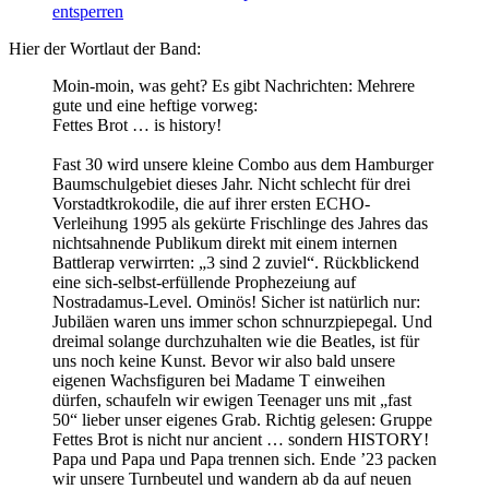
entsperren
Hier der Wortlaut der Band:
Moin-moin, was geht? Es gibt Nachrichten: Mehrere
gute und eine heftige vorweg:
Fettes Brot … is history!
Fast 30 wird unsere kleine Combo aus dem Hamburger
Baumschulgebiet dieses Jahr. Nicht schlecht für drei
Vorstadtkrokodile, die auf ihrer ersten ECHO-
Verleihung 1995 als gekürte Frischlinge des Jahres das
nichtsahnende Publikum direkt mit einem internen
Battlerap verwirrten: „3 sind 2 zuviel“. Rückblickend
eine sich-selbst-erfüllende Prophezeiung auf
Nostradamus-Level. Ominös! Sicher ist natürlich nur:
Jubiläen waren uns immer schon schnurzpiepegal. Und
dreimal solange durchzuhalten wie die Beatles, ist für
uns noch keine Kunst. Bevor wir also bald unsere
eigenen Wachsfiguren bei Madame T einweihen
dürfen, schaufeln wir ewigen Teenager uns mit „fast
50“ lieber unser eigenes Grab. Richtig gelesen: Gruppe
Fettes Brot is nicht nur ancient … sondern HISTORY!
Papa und Papa und Papa trennen sich. Ende ’23 packen
wir unsere Turnbeutel und wandern ab da auf neuen