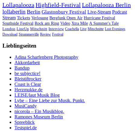
Lollapalooza
Highfield-Festival
Lollapalooza Berlin
lollaberlin
Berlin
Glastonbury Festival
Live-Stream
Podcast
Stream
Tickets
Verlosung
Bergfunk Open Air
Hurricane Festival
Southside Festival
Rock am Ring
Video
Xtra Mile
A Summer's Tale
London
LineUp
Mitschnitt
Interview
Coachella
Live
Mitschnitte
Lost Evenings
Download
Strummerville
Review
Festival
Lieblingseiten
Adina Scharfenberg Photography
Akkordarbeit
Bandup
be subjectice!
Bleistiftrocker
Coast is Clear
Herzmukke.de
LEISE/laut Musik Blog
Lybe – Eine Liebe zur Musik. Punkt.
MusiCandy
nicorola – Ein Musikblog.
Ramones Museum Berlin
Spreeblick
Testspiel.de