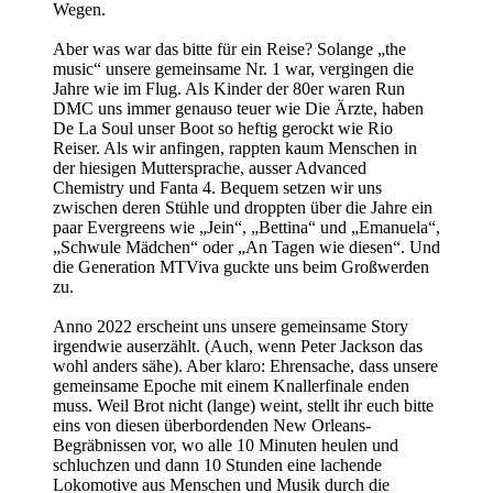
Wegen.
Aber was war das bitte für ein Reise? Solange „the
music“ unsere gemeinsame Nr. 1 war, vergingen die
Jahre wie im Flug. Als Kinder der 80er waren Run
DMC uns immer genauso teuer wie Die Ärzte, haben
De La Soul unser Boot so heftig gerockt wie Rio
Reiser. Als wir anfingen, rappten kaum Menschen in
der hiesigen Muttersprache, ausser Advanced
Chemistry und Fanta 4. Bequem setzen wir uns
zwischen deren Stühle und droppten über die Jahre ein
paar Evergreens wie „Jein“, „Bettina“ und „Emanuela“,
„Schwule Mädchen“ oder „An Tagen wie diesen“. Und
die Generation MTViva guckte uns beim Großwerden
zu.
Anno 2022 erscheint uns unsere gemeinsame Story
irgendwie auserzählt. (Auch, wenn Peter Jackson das
wohl anders sähe). Aber klaro: Ehrensache, dass unsere
gemeinsame Epoche mit einem Knallerfinale enden
muss. Weil Brot nicht (lange) weint, stellt ihr euch bitte
eins von diesen überbordenden New Orleans-
Begräbnissen vor, wo alle 10 Minuten heulen und
schluchzen und dann 10 Stunden eine lachende
Lokomotive aus Menschen und Musik durch die