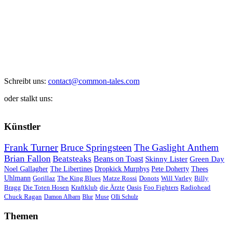
Schreibt uns:
contact@common-tales.com
oder stalkt uns:
Künstler
Frank Turner
Bruce Springsteen
The Gaslight Anthem
Brian Fallon
Beatsteaks
Beans on Toast
Skinny Lister
Green Day
Noel Gallagher
The Libertines
Dropkick Murphys
Pete Doherty
Thees
Uhlmann
Gorillaz
The King Blues
Matze Rossi
Donots
Will Varley
Billy
Bragg
Die Toten Hosen
Kraftklub
die Ärzte
Oasis
Foo Fighters
Radiohead
Chuck Ragan
Damon Albarn
Blur
Muse
Olli Schulz
Themen