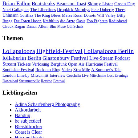
Brian Fallon
Beatsteaks
Beans on Toast
Skinny Lister
Green Day
Noel Gallagher
The Libertines
Dropkick Murphys
Pete Doherty
Thees
Uhlmann
Gorillaz
The King Blues
Matze Rossi
Donots
Will Varley
Billy
Bragg
Die Toten Hosen
Kraftklub
die Ärzte
Oasis
Foo Fighters
Radiohead
Chuck Ragan
Damon Albarn
Blur
Muse
Olli Schulz
Themen
Lollapalooza
Highfield-Festival
Lollapalooza Berlin
lollaberlin
Berlin
Glastonbury Festival
Live-Stream
Podcast
Stream
Tickets
Verlosung
Bergfunk Open Air
Hurricane Festival
Southside Festival
Rock am Ring
Video
Xtra Mile
A Summer's Tale
London
LineUp
Mitschnitt
Interview
Coachella
Live
Mitschnitte
Lost Evenings
Download
Strummerville
Review
Festival
Lieblingseiten
Adina Scharfenberg Photography
Akkordarbeit
Bandup
be subjectice!
Bleistiftrocker
Coast is Clear
Herzmukke.de