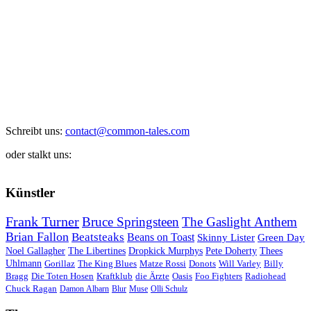
Schreibt uns:
contact@common-tales.com
oder stalkt uns:
Künstler
Frank Turner
Bruce Springsteen
The Gaslight Anthem
Brian Fallon
Beatsteaks
Beans on Toast
Skinny Lister
Green Day
Noel Gallagher
The Libertines
Dropkick Murphys
Pete Doherty
Thees
Uhlmann
Gorillaz
The King Blues
Matze Rossi
Donots
Will Varley
Billy
Bragg
Die Toten Hosen
Kraftklub
die Ärzte
Oasis
Foo Fighters
Radiohead
Chuck Ragan
Damon Albarn
Blur
Muse
Olli Schulz