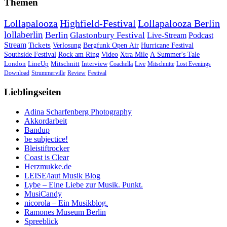
Themen
Lollapalooza
Highfield-Festival
Lollapalooza Berlin
lollaberlin
Berlin
Glastonbury Festival
Live-Stream
Podcast
Stream
Tickets
Verlosung
Bergfunk Open Air
Hurricane Festival
Southside Festival
Rock am Ring
Video
Xtra Mile
A Summer's Tale
London
LineUp
Mitschnitt
Interview
Coachella
Live
Mitschnitte
Lost Evenings
Download
Strummerville
Review
Festival
Lieblingseiten
Adina Scharfenberg Photography
Akkordarbeit
Bandup
be subjectice!
Bleistiftrocker
Coast is Clear
Herzmukke.de
LEISE/laut Musik Blog
Lybe – Eine Liebe zur Musik. Punkt.
MusiCandy
nicorola – Ein Musikblog.
Ramones Museum Berlin
Spreeblick