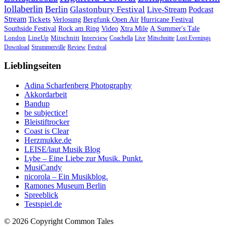
lollaberlin
Berlin
Glastonbury Festival
Live-Stream
Podcast
Stream
Tickets
Verlosung
Bergfunk Open Air
Hurricane Festival
Southside Festival
Rock am Ring
Video
Xtra Mile
A Summer's Tale
London
LineUp
Mitschnitt
Interview
Coachella
Live
Mitschnitte
Lost Evenings
Download
Strummerville
Review
Festival
Lieblingseiten
Adina Scharfenberg Photography
Akkordarbeit
Bandup
be subjectice!
Bleistiftrocker
Coast is Clear
Herzmukke.de
LEISE/laut Musik Blog
Lybe – Eine Liebe zur Musik. Punkt.
MusiCandy
nicorola – Ein Musikblog.
Ramones Museum Berlin
Spreeblick
Testspiel.de
© 2026 Copyright Common Tales