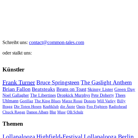
Schreibt uns:
contact@common-tales.com
oder stalkt uns:
Künstler
Frank Turner
Bruce Springsteen
The Gaslight Anthem
Brian Fallon
Beatsteaks
Beans on Toast
Skinny Lister
Green Day
Noel Gallagher
The Libertines
Dropkick Murphys
Pete Doherty
Thees
Uhlmann
Gorillaz
The King Blues
Matze Rossi
Donots
Will Varley
Billy
Bragg
Die Toten Hosen
Kraftklub
die Ärzte
Oasis
Foo Fighters
Radiohead
Chuck Ragan
Damon Albarn
Blur
Muse
Olli Schulz
Themen
Lollapalooza
Highfield-Festival
Lollapalooza Berlin