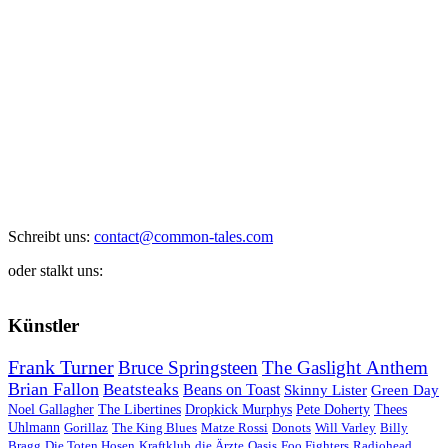
Schreibt uns:
contact@common-tales.com
oder stalkt uns:
Künstler
Frank Turner
Bruce Springsteen
The Gaslight Anthem
Brian Fallon
Beatsteaks
Beans on Toast
Skinny Lister
Green Day
Noel Gallagher
The Libertines
Dropkick Murphys
Pete Doherty
Thees
Uhlmann
Gorillaz
The King Blues
Matze Rossi
Donots
Will Varley
Billy
Bragg
Die Toten Hosen
Kraftklub
die Ärzte
Oasis
Foo Fighters
Radiohead