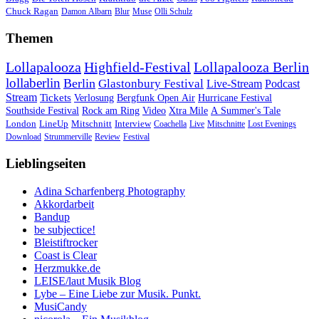
Chuck Ragan
Damon Albarn
Blur
Muse
Olli Schulz
Themen
Lollapalooza
Highfield-Festival
Lollapalooza Berlin
lollaberlin
Berlin
Glastonbury Festival
Live-Stream
Podcast
Stream
Tickets
Verlosung
Bergfunk Open Air
Hurricane Festival
Southside Festival
Rock am Ring
Video
Xtra Mile
A Summer's Tale
London
LineUp
Mitschnitt
Interview
Coachella
Live
Mitschnitte
Lost Evenings
Download
Strummerville
Review
Festival
Lieblingseiten
Adina Scharfenberg Photography
Akkordarbeit
Bandup
be subjectice!
Bleistiftrocker
Coast is Clear
Herzmukke.de
LEISE/laut Musik Blog
Lybe – Eine Liebe zur Musik. Punkt.
MusiCandy