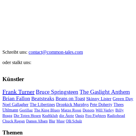
Schreibt uns:
contact@common-tales.com
oder stalkt uns:
Künstler
Frank Turner
Bruce Springsteen
The Gaslight Anthem
Brian Fallon
Beatsteaks
Beans on Toast
Skinny Lister
Green Day
Noel Gallagher
The Libertines
Dropkick Murphys
Pete Doherty
Thees
Uhlmann
Gorillaz
The King Blues
Matze Rossi
Donots
Will Varley
Billy
Bragg
Die Toten Hosen
Kraftklub
die Ärzte
Oasis
Foo Fighters
Radiohead
Chuck Ragan
Damon Albarn
Blur
Muse
Olli Schulz
Themen