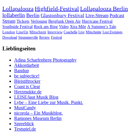
Lollapalooza
Highfield-Festival
Lollapalooza Berlin
lollaberlin
Berlin
Glastonbury Festival
Live-Stream
Podcast
Stream
Tickets
Verlosung
Bergfunk Open Air
Hurricane Festival
Southside Festival
Rock am Ring
Video
Xtra Mile
A Summer's Tale
London
LineUp
Mitschnitt
Interview
Coachella
Live
Mitschnitte
Lost Evenings
Download
Strummerville
Review
Festival
Lieblingseiten
Adina Scharfenberg Photography
Akkordarbeit
Bandup
be subjectice!
Bleistiftrocker
Coast is Clear
Herzmukke.de
LEISE/laut Musik Blog
Lybe – Eine Liebe zur Musik. Punkt.
MusiCandy
nicorola – Ein Musikblog.
Ramones Museum Berlin
Spreeblick
Testspiel.de