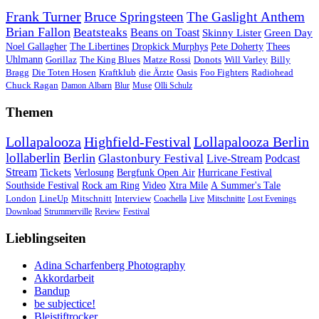
Frank Turner
Bruce Springsteen
The Gaslight Anthem
Brian Fallon
Beatsteaks
Beans on Toast
Skinny Lister
Green Day
Noel Gallagher
The Libertines
Dropkick Murphys
Pete Doherty
Thees
Uhlmann
Gorillaz
The King Blues
Matze Rossi
Donots
Will Varley
Billy
Bragg
Die Toten Hosen
Kraftklub
die Ärzte
Oasis
Foo Fighters
Radiohead
Chuck Ragan
Damon Albarn
Blur
Muse
Olli Schulz
Themen
Lollapalooza
Highfield-Festival
Lollapalooza Berlin
lollaberlin
Berlin
Glastonbury Festival
Live-Stream
Podcast
Stream
Tickets
Verlosung
Bergfunk Open Air
Hurricane Festival
Southside Festival
Rock am Ring
Video
Xtra Mile
A Summer's Tale
London
LineUp
Mitschnitt
Interview
Coachella
Live
Mitschnitte
Lost Evenings
Download
Strummerville
Review
Festival
Lieblingseiten
Adina Scharfenberg Photography
Akkordarbeit
Bandup
be subjectice!
Bleistiftrocker