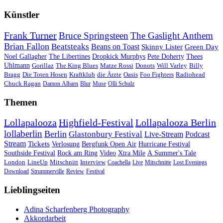
Künstler
Frank Turner
Bruce Springsteen
The Gaslight Anthem
Brian Fallon
Beatsteaks
Beans on Toast
Skinny Lister
Green Day
Noel Gallagher
The Libertines
Dropkick Murphys
Pete Doherty
Thees
Uhlmann
Gorillaz
The King Blues
Matze Rossi
Donots
Will Varley
Billy
Bragg
Die Toten Hosen
Kraftklub
die Ärzte
Oasis
Foo Fighters
Radiohead
Chuck Ragan
Damon Albarn
Blur
Muse
Olli Schulz
Themen
Lollapalooza
Highfield-Festival
Lollapalooza Berlin
lollaberlin
Berlin
Glastonbury Festival
Live-Stream
Podcast
Stream
Tickets
Verlosung
Bergfunk Open Air
Hurricane Festival
Southside Festival
Rock am Ring
Video
Xtra Mile
A Summer's Tale
London
LineUp
Mitschnitt
Interview
Coachella
Live
Mitschnitte
Lost Evenings
Download
Strummerville
Review
Festival
Lieblingseiten
Adina Scharfenberg Photography
Akkordarbeit