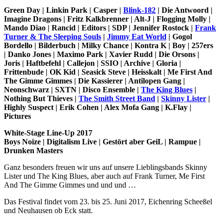
Green Day | Linkin Park | Casper |
Blink-182
| Die Antwoord |
Imagine Dragons | Fritz Kalkbrenner | Alt-J | Flogging Molly |
Mando Diao | Rancid | Editors | SDP | Jennifer Rostock |
Frank
Turner & The Sleeping Souls
|
Jimmy Eat World
| Gogol
Bordello | Bilderbuch | Milky Chance | Kontra K | Boy | 257ers
| Danko Jones | Maximo Park | Xavier Rudd | Die Orsons |
Joris | Haftbefehl | Callejon | SSIO | Archive | Gloria |
Frittenbude | OK Kid | Seasick Steve | Heisskalt | Me First And
The Gimme Gimmes | Die Kassierer | Antilopen Gang |
Neonschwarz | SXTN | Disco Ensemble |
The King Blues
|
Nothing But Thieves |
The Smith Street Band
|
Skinny Lister
|
Highly Suspect | Erik Cohen | Alex Mofa Gang | K.Flay |
Pictures
White-Stage Line-Up 2017
Boys Noize | Digitalism Live | Gestört aber GeiL | Rampue |
Drunken Masters
Ganz besonders freuen wir uns auf unsere Lieblingsbands Skinny
Lister und The King Blues, aber auch auf Frank Turner, Me First
And The Gimme Gimmes und und und …
Das Festival findet vom 23. bis 25. Juni 2017, Eichenring Scheeßel
und Neuhausen ob Eck statt.