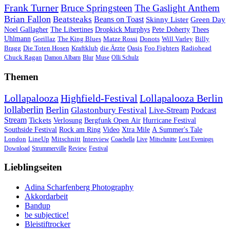
Frank Turner
Bruce Springsteen
The Gaslight Anthem
Brian Fallon
Beatsteaks
Beans on Toast
Skinny Lister
Green Day
Noel Gallagher
The Libertines
Dropkick Murphys
Pete Doherty
Thees
Uhlmann
Gorillaz
The King Blues
Matze Rossi
Donots
Will Varley
Billy
Bragg
Die Toten Hosen
Kraftklub
die Ärzte
Oasis
Foo Fighters
Radiohead
Chuck Ragan
Damon Albarn
Blur
Muse
Olli Schulz
Themen
Lollapalooza
Highfield-Festival
Lollapalooza Berlin
lollaberlin
Berlin
Glastonbury Festival
Live-Stream
Podcast
Stream
Tickets
Verlosung
Bergfunk Open Air
Hurricane Festival
Southside Festival
Rock am Ring
Video
Xtra Mile
A Summer's Tale
London
LineUp
Mitschnitt
Interview
Coachella
Live
Mitschnitte
Lost Evenings
Download
Strummerville
Review
Festival
Lieblingseiten
Adina Scharfenberg Photography
Akkordarbeit
Bandup
be subjectice!
Bleistiftrocker