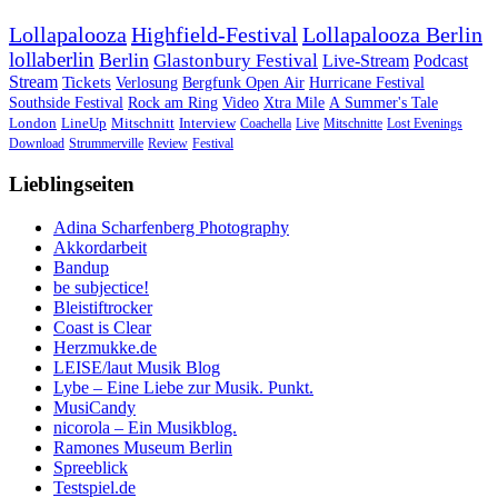
Lollapalooza
Highfield-Festival
Lollapalooza Berlin
lollaberlin
Berlin
Glastonbury Festival
Live-Stream
Podcast
Stream
Tickets
Verlosung
Bergfunk Open Air
Hurricane Festival
Southside Festival
Rock am Ring
Video
Xtra Mile
A Summer's Tale
London
LineUp
Mitschnitt
Interview
Coachella
Live
Mitschnitte
Lost Evenings
Download
Strummerville
Review
Festival
Lieblingseiten
Adina Scharfenberg Photography
Akkordarbeit
Bandup
be subjectice!
Bleistiftrocker
Coast is Clear
Herzmukke.de
LEISE/laut Musik Blog
Lybe – Eine Liebe zur Musik. Punkt.
MusiCandy
nicorola – Ein Musikblog.
Ramones Museum Berlin
Spreeblick
Testspiel.de