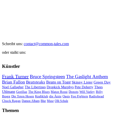
Schreibt uns:
contact@common-tales.com
oder stalkt uns:
Künstler
Frank Turner
Bruce Springsteen
The Gaslight Anthem
Brian Fallon
Beatsteaks
Beans on Toast
Skinny Lister
Green Day
Noel Gallagher
The Libertines
Dropkick Murphys
Pete Doherty
Thees
Uhlmann
Gorillaz
The King Blues
Matze Rossi
Donots
Will Varley
Billy
Bragg
Die Toten Hosen
Kraftklub
die Ärzte
Oasis
Foo Fighters
Radiohead
Chuck Ragan
Damon Albarn
Blur
Muse
Olli Schulz
Themen