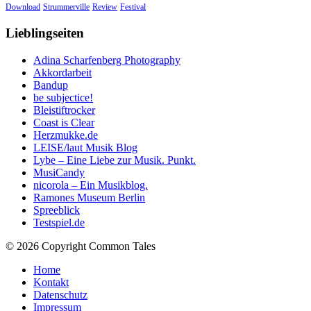
Download
Strummerville
Review
Festival
Lieblingseiten
Adina Scharfenberg Photography
Akkordarbeit
Bandup
be subjectice!
Bleistiftrocker
Coast is Clear
Herzmukke.de
LEISE/laut Musik Blog
Lybe – Eine Liebe zur Musik. Punkt.
MusiCandy
nicorola – Ein Musikblog.
Ramones Museum Berlin
Spreeblick
Testspiel.de
© 2026 Copyright Common Tales
Home
Kontakt
Datenschutz
Impressum