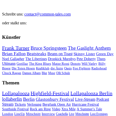
Schreibt uns:
contact@common-tales.com
oder stalkt uns:
Künstler
Frank Turner
Bruce Springsteen
The Gaslight Anthem
Brian Fallon
Beatsteaks
Beans on Toast
Skinny Lister
Green Day
Noel Gallagher
The Libertines
Dropkick Murphys
Pete Doherty
Thees
Uhlmann
Gorillaz
The King Blues
Matze Rossi
Donots
Will Varley
Billy
Bragg
Die Toten Hosen
Kraftklub
die Ärzte
Oasis
Foo Fighters
Radiohead
Chuck Ragan
Damon Albarn
Blur
Muse
Olli Schulz
Themen
Lollapalooza
Highfield-Festival
Lollapalooza Berlin
lollaberlin
Berlin
Glastonbury Festival
Live-Stream
Podcast
Stream
Tickets
Verlosung
Bergfunk Open Air
Hurricane Festival
Southside Festival
Rock am Ring
Video
Xtra Mile
A Summer's Tale
London
LineUp
Mitschnitt
Interview
Coachella
Live
Mitschnitte
Lost Evenings