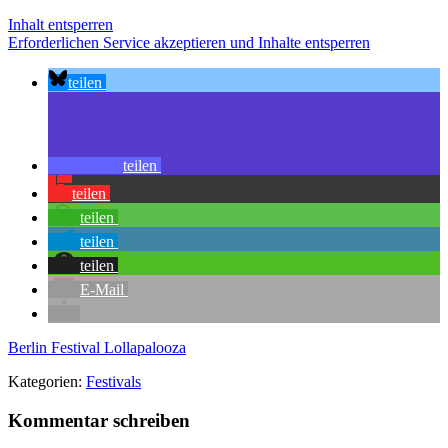
Inhalt entsperren
Erforderlichen Service akzeptieren und Inhalte entsperren
teilen
teilen
teilen
teilen
teilen
teilen
E-Mail
Berlin
Festival
Lollapalooza
Kategorien:
Festivals
Kommentar schreiben