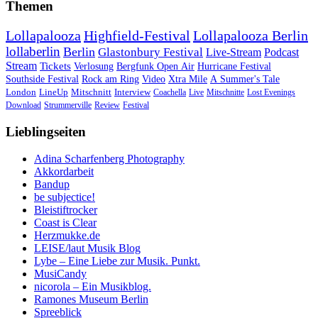
Themen
Lollapalooza
Highfield-Festival
Lollapalooza Berlin
lollaberlin
Berlin
Glastonbury Festival
Live-Stream
Podcast
Stream
Tickets
Verlosung
Bergfunk Open Air
Hurricane Festival
Southside Festival
Rock am Ring
Video
Xtra Mile
A Summer's Tale
London
LineUp
Mitschnitt
Interview
Coachella
Live
Mitschnitte
Lost Evenings
Download
Strummerville
Review
Festival
Lieblingseiten
Adina Scharfenberg Photography
Akkordarbeit
Bandup
be subjectice!
Bleistiftrocker
Coast is Clear
Herzmukke.de
LEISE/laut Musik Blog
Lybe – Eine Liebe zur Musik. Punkt.
MusiCandy
nicorola – Ein Musikblog.
Ramones Museum Berlin
Spreeblick