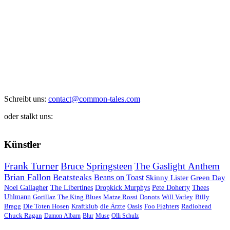
Schreibt uns:
contact@common-tales.com
oder stalkt uns:
Künstler
Frank Turner
Bruce Springsteen
The Gaslight Anthem
Brian Fallon
Beatsteaks
Beans on Toast
Skinny Lister
Green Day
Noel Gallagher
The Libertines
Dropkick Murphys
Pete Doherty
Thees
Uhlmann
Gorillaz
The King Blues
Matze Rossi
Donots
Will Varley
Billy
Bragg
Die Toten Hosen
Kraftklub
die Ärzte
Oasis
Foo Fighters
Radiohead
Chuck Ragan
Damon Albarn
Blur
Muse
Olli Schulz