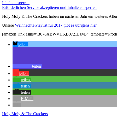
Inhalt entsperren
Erforderlichen Service akzeptieren und Inhalte entsperren
Holy Moly & The Crackers haben im nächsten Jahr ein weiteres A
Unsere
Weihnachts-Playlist für 2017 gibt es übrigens hier
.
[amazon_link asins=’B076XBWVH6,B0721LJMJ4′ template=’ProductC
teilen
teilen
teilen
teilen
teilen
teilen
E-Mail
Holy Moly & The Crackers