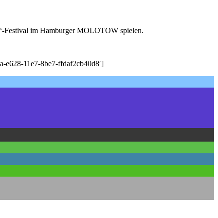
che“-Festival im Hamburger MOLOTOW spielen.
-e628-11e7-8be7-ffdaf2cb40d8′]