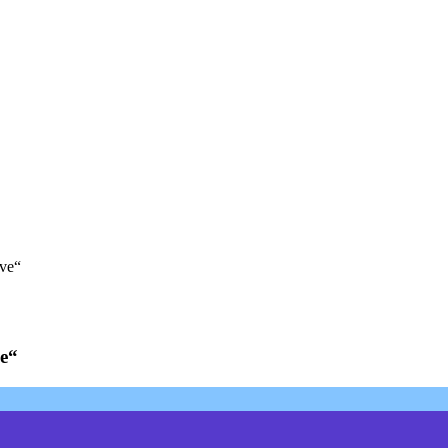
ve“
e“