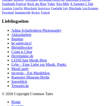
Southside Festival
Rock am Ring
Video
Xtra Mile
A Summer's Tale
London
LineUp
Mitschnitt
Interview
Coachella
Live
Mitschnitte
Lost Evenings
Download
Strummerville
Review
Festival
Lieblingseiten
Adina Scharfenberg Photography
Akkordarbeit
Bandup
be subjectice!
Bleistiftrocker
Coast is Clear
Herzmukke.de
LEISE/laut Musik Blog
Lybe – Eine Liebe zur Musik. Punkt.
MusiCandy
nicorola – Ein Musikblog.
Ramones Museum Berlin
Spreeblick
Testspiel.de
© 2026 Copyright Common Tales
Home