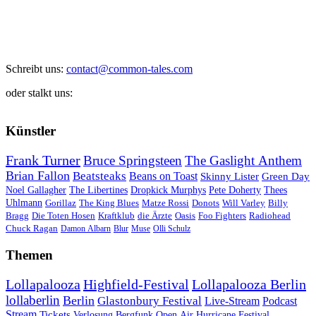
Schreibt uns:
contact@common-tales.com
oder stalkt uns:
Künstler
Frank Turner
Bruce Springsteen
The Gaslight Anthem
Brian Fallon
Beatsteaks
Beans on Toast
Skinny Lister
Green Day
Noel Gallagher
The Libertines
Dropkick Murphys
Pete Doherty
Thees
Uhlmann
Gorillaz
The King Blues
Matze Rossi
Donots
Will Varley
Billy
Bragg
Die Toten Hosen
Kraftklub
die Ärzte
Oasis
Foo Fighters
Radiohead
Chuck Ragan
Damon Albarn
Blur
Muse
Olli Schulz
Themen
Lollapalooza
Highfield-Festival
Lollapalooza Berlin
lollaberlin
Berlin
Glastonbury Festival
Live-Stream
Podcast
Stream
Tickets
Verlosung
Bergfunk Open Air
Hurricane Festival