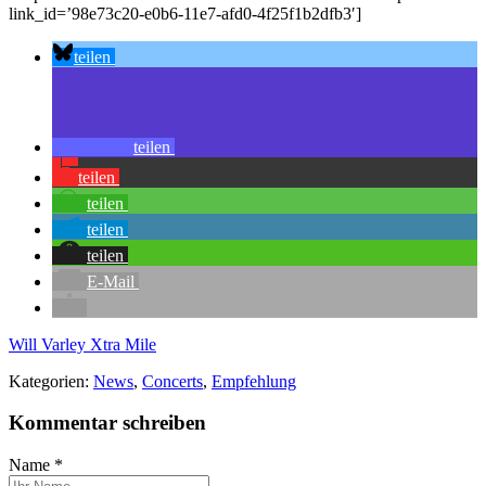
link_id=’98e73c20-e0b6-11e7-afd0-4f25f1b2dfb3′]
teilen
teilen
teilen
teilen
teilen
teilen
E-Mail
Will Varley
Xtra Mile
Kategorien:
News
,
Concerts
,
Empfehlung
Kommentar schreiben
Name
*