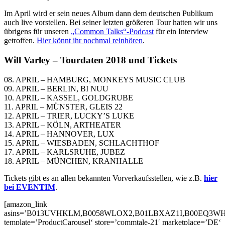
Im April wird er sein neues Album dann dem deutschen Publikum
auch live vorstellen. Bei seiner letzten größeren Tour hatten wir uns
übrigens für unseren
„Common Talks“-Podcast
für ein Interview
getroffen.
Hier könnt ihr nochmal reinhören
.
Will Varley – Tourdaten 2018 und Tickets
08. APRIL – HAMBURG, MONKEYS MUSIC CLUB
09. APRIL – BERLIN, BI NUU
10. APRIL – KASSEL, GOLDGRUBE
11. APRIL – MÜNSTER, GLEIS 22
12. APRIL – TRIER, LUCKY’S LUKE
13. APRIL – KÖLN, ARTHEATER
14. APRIL – HANNOVER, LUX
15. APRIL – WIESBADEN, SCHLACHTHOF
17. APRIL – KARLSRUHE, JUBEZ
18. APRIL – MÜNCHEN, KRANHALLE
Tickets gibt es an allen bekannten Vorverkaufsstellen, wie z.B.
hier
bei EVENTIM
.
[amazon_link
asins=’B013UVHKLM,B0058WLOX2,B01LBXAZ1I,B00EQ3W
template=’ProductCarousel‘ store=’commtale-21′ marketplace=’DE‘