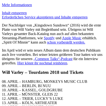
Mehr Informationen
Inhalt entsperren
Erforderlichen Service akzeptieren und Inhalte entsperren
Der Nachfolger von „Kingsdown Sundown“ (2016) wird die erste
Platte von Will Varley mit Begleitband sein. Übrigens ist Will
Varleys gesamter Back-Katalog nun auch auf allen bekannten
Streaming-Plattformen, wie
Spotify
und
Apple Music
erhältlich.
„Spirit Of Minnie“ kann auch
schon vorbestellt werden.
Im April wird er sein neues Album dann dem deutschen Publikum
auch live vorstellen. Bei seiner letzten größeren Tour hatten wir uns
übrigens für unseren
„Common Talks“-Podcast
für ein Interview
getroffen.
Hier könnt ihr nochmal reinhören
.
Will Varley – Tourdaten 2018 und Tickets
08. APRIL – HAMBURG, MONKEYS MUSIC CLUB
09. APRIL – BERLIN, BI NUU
10. APRIL – KASSEL, GOLDGRUBE
11. APRIL – MÜNSTER, GLEIS 22
12. APRIL – TRIER, LUCKY’S LUKE
13. APRIL – KÖLN, ARTHEATER