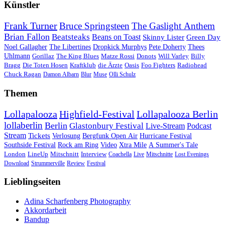
Künstler
Frank Turner
Bruce Springsteen
The Gaslight Anthem
Brian Fallon
Beatsteaks
Beans on Toast
Skinny Lister
Green Day
Noel Gallagher
The Libertines
Dropkick Murphys
Pete Doherty
Thees
Uhlmann
Gorillaz
The King Blues
Matze Rossi
Donots
Will Varley
Billy
Bragg
Die Toten Hosen
Kraftklub
die Ärzte
Oasis
Foo Fighters
Radiohead
Chuck Ragan
Damon Albarn
Blur
Muse
Olli Schulz
Themen
Lollapalooza
Highfield-Festival
Lollapalooza Berlin
lollaberlin
Berlin
Glastonbury Festival
Live-Stream
Podcast
Stream
Tickets
Verlosung
Bergfunk Open Air
Hurricane Festival
Southside Festival
Rock am Ring
Video
Xtra Mile
A Summer's Tale
London
LineUp
Mitschnitt
Interview
Coachella
Live
Mitschnitte
Lost Evenings
Download
Strummerville
Review
Festival
Lieblingseiten
Adina Scharfenberg Photography
Akkordarbeit
Bandup