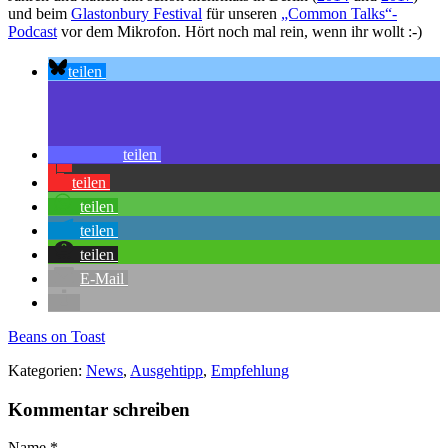
und beim
Glastonbury Festival
für unseren
„Common Talks“-
Podcast
vor dem Mikrofon. Hört noch mal rein, wenn ihr wollt :-)
teilen
teilen
teilen
teilen
teilen
teilen
E-Mail
Beans on Toast
Kategorien:
News
,
Ausgehtipp
,
Empfehlung
Kommentar schreiben
Name
*