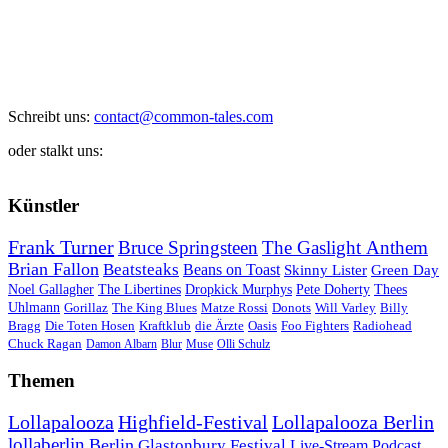
Schreibt uns:
contact@common-tales.com
oder stalkt uns:
Künstler
Frank Turner
Bruce Springsteen
The Gaslight Anthem
Brian Fallon
Beatsteaks
Beans on Toast
Skinny Lister
Green Day
Noel Gallagher
The Libertines
Dropkick Murphys
Pete Doherty
Thees
Uhlmann
Gorillaz
The King Blues
Matze Rossi
Donots
Will Varley
Billy
Bragg
Die Toten Hosen
Kraftklub
die Ärzte
Oasis
Foo Fighters
Radiohead
Chuck Ragan
Damon Albarn
Blur
Muse
Olli Schulz
Themen
Lollapalooza
Highfield-Festival
Lollapalooza Berlin
lollaberlin
Berlin
Glastonbury Festival
Live-Stream
Podcast