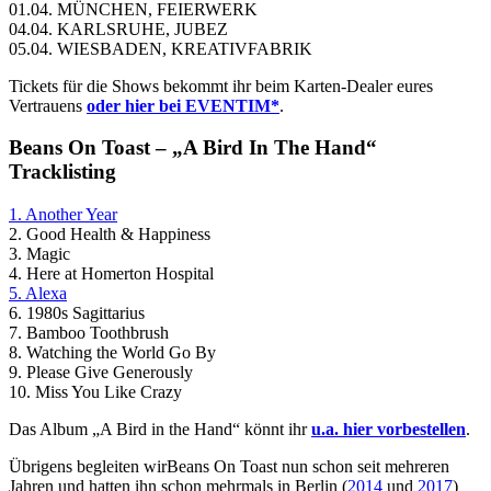
01.04. MÜNCHEN, FEIERWERK
04.04. KARLSRUHE, JUBEZ
05.04. WIESBADEN, KREATIVFABRIK
Tickets für die Shows bekommt ihr beim Karten-Dealer eures
Vertrauens
oder hier bei EVENTIM*
.
Beans On Toast – „A Bird In The Hand“
Tracklisting
1. Another Year
2. Good Health & Happiness
3. Magic
4. Here at Homerton Hospital
5. Alexa
6. 1980s Sagittarius
7. Bamboo Toothbrush
8. Watching the World Go By
9. Please Give Generously
10. Miss You Like Crazy
Das Album „A Bird in the Hand“ könnt ihr
u.a. hier vorbestellen
.
Übrigens begleiten wirBeans On Toast nun schon seit mehreren
Jahren und hatten ihn schon mehrmals in Berlin (
2014
und
2017
)