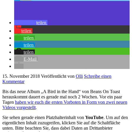
teilen
teilen
teilen
teilen
teilen
E-Mail
15. November 2018
Veröffentlicht von
Olli
Schreibe einen
Kommentar
Bis das neue Album „A Bird in the Hand“ von Beans On Toast
herauskommt dauert es gerade mal noch 2 Wochen. Vor ein paar
Tagen
haben wir euch die ersten Vorboten in Form von zwei neuen
Videos vorgestellt
.
Sie sehen gerade einen Platzhalterinhalt von
YouTube
. Um auf den
eigentlichen Inhalt zuzugreifen, klicken Sie auf die Schaltfläche
unten. Bitte beachten Sie, dass dabei Daten an Drittanbieter