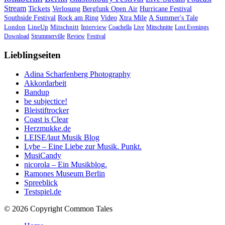
Stream
Tickets
Verlosung
Bergfunk Open Air
Hurricane Festival
Southside Festival
Rock am Ring
Video
Xtra Mile
A Summer's Tale
London
LineUp
Mitschnitt
Interview
Coachella
Live
Mitschnitte
Lost Evenings
Download
Strummerville
Review
Festival
Lieblingseiten
Adina Scharfenberg Photography
Akkordarbeit
Bandup
be subjectice!
Bleistiftrocker
Coast is Clear
Herzmukke.de
LEISE/laut Musik Blog
Lybe – Eine Liebe zur Musik. Punkt.
MusiCandy
nicorola – Ein Musikblog.
Ramones Museum Berlin
Spreeblick
Testspiel.de
© 2026 Copyright Common Tales