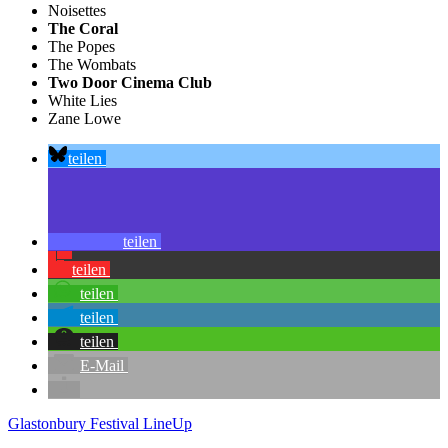
Noisettes
The Coral
The Popes
The Wombats
Two Door Cinema Club
White Lies
Zane Lowe
teilen
teilen
teilen
teilen
teilen
teilen
E-Mail
Glastonbury Festival
LineUp