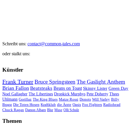
Schreibt uns:
contact@common-tales.com
oder stalkt uns:
Künstler
Frank Turner
Bruce Springsteen
The Gaslight Anthem
Brian Fallon
Beatsteaks
Beans on Toast
Skinny Lister
Green Day
Noel Gallagher
The Libertines
Dropkick Murphys
Pete Doherty
Thees
Uhlmann
Gorillaz
The King Blues
Matze Rossi
Donots
Will Varley
Billy
Bragg
Die Toten Hosen
Kraftklub
die Ärzte
Oasis
Foo Fighters
Radiohead
Chuck Ragan
Damon Albarn
Blur
Muse
Olli Schulz
Themen