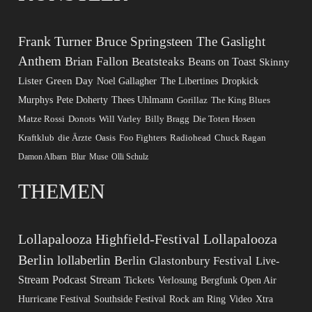
Frank Turner
Bruce Springsteen
The Gaslight
Anthem
Brian Fallon
Beatsteaks
Beans on Toast
Skinny
Lister
Green Day
Noel Gallagher
The Libertines
Dropkick
Murphys
Pete Doherty
Thees Uhlmann
Gorillaz
The King Blues
Matze Rossi
Donots
Will Varley
Billy Bragg
Die Toten Hosen
Kraftklub
die Ärzte
Oasis
Foo Fighters
Radiohead
Chuck Ragan
Damon Albarn
Blur
Muse
Olli Schulz
THEMEN
Lollapalooza
Highfield-Festival
Lollapalooza
Berlin
lollaberlin
Berlin
Glastonbury Festival
Live-
Stream
Podcast
Stream
Tickets
Verlosung
Bergfunk Open Air
Hurricane Festival
Southside Festival
Rock am Ring
Video
Xtra