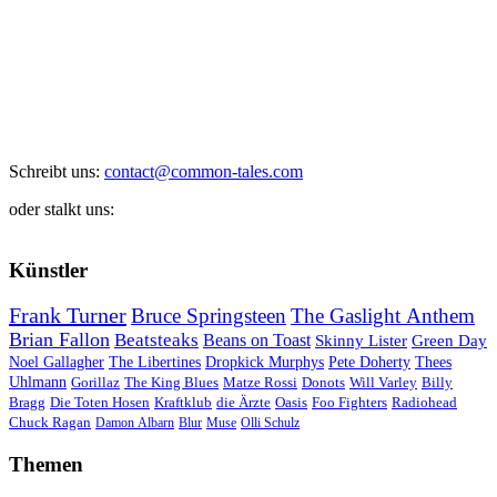
Schreibt uns:
contact@common-tales.com
oder stalkt uns:
Künstler
Frank Turner
Bruce Springsteen
The Gaslight Anthem
Brian Fallon
Beatsteaks
Beans on Toast
Skinny Lister
Green Day
Noel Gallagher
The Libertines
Dropkick Murphys
Pete Doherty
Thees
Uhlmann
Gorillaz
The King Blues
Matze Rossi
Donots
Will Varley
Billy
Bragg
Die Toten Hosen
Kraftklub
die Ärzte
Oasis
Foo Fighters
Radiohead
Chuck Ragan
Damon Albarn
Blur
Muse
Olli Schulz
Themen