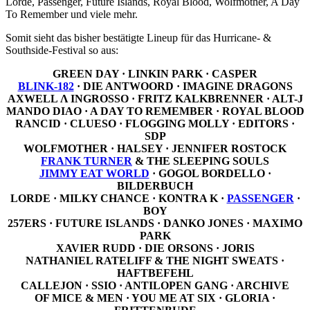
Lorde, Passenger, Future Islands, Royal Blood, Wolfmother, A Day
To Remember und viele mehr.
Somit sieht das bisher bestätigte Lineup für das Hurricane- &
Southside-Festival so aus:
GREEN DAY · LINKIN PARK · CASPER
BLINK-182
· DIE ANTWOORD · IMAGINE DRAGONS
AXWELL Λ INGROSSO · FRITZ KALKBRENNER · ALT-J
MANDO DIAO · A DAY TO REMEMBER · ROYAL BLOOD
RANCID · CLUESO · FLOGGING MOLLY · EDITORS ·
SDP
WOLFMOTHER · HALSEY · JENNIFER ROSTOCK
FRANK TURNER
& THE SLEEPING SOULS
JIMMY EAT WORLD
· GOGOL BORDELLO ·
BILDERBUCH
LORDE · MILKY CHANCE · KONTRA K ·
PASSENGER
·
BOY
257ERS · FUTURE ISLANDS · DANKO JONES · MAXIMO
PARK
XAVIER RUDD · DIE ORSONS · JORIS
NATHANIEL RATELIFF & THE NIGHT SWEATS ·
HAFTBEFEHL
CALLEJON · SSIO · ANTILOPEN GANG · ARCHIVE
OF MICE & MEN · YOU ME AT SIX · GLORIA ·