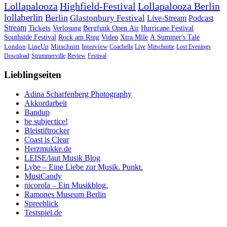
Lollapalooza
Highfield-Festival
Lollapalooza Berlin
lollaberlin
Berlin
Glastonbury Festival
Live-Stream
Podcast
Stream
Tickets
Verlosung
Bergfunk Open Air
Hurricane Festival
Southside Festival
Rock am Ring
Video
Xtra Mile
A Summer's Tale
London
LineUp
Mitschnitt
Interview
Coachella
Live
Mitschnitte
Lost Evenings
Download
Strummerville
Review
Festival
Lieblingseiten
Adina Scharfenberg Photography
Akkordarbeit
Bandup
be subjectice!
Bleistiftrocker
Coast is Clear
Herzmukke.de
LEISE/laut Musik Blog
Lybe – Eine Liebe zur Musik. Punkt.
MusiCandy
nicorola – Ein Musikblog.
Ramones Museum Berlin
Spreeblick
Testspiel.de