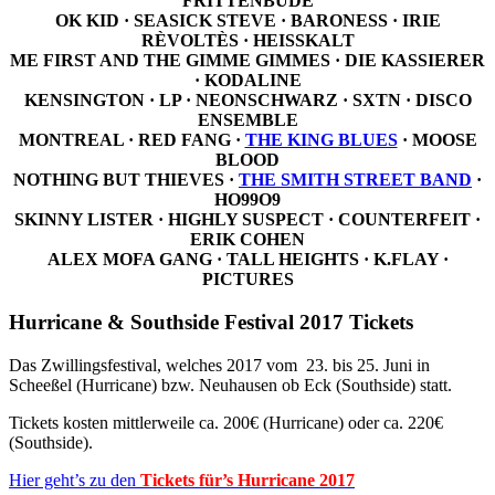
FRITTENBUDE
OK KID · SEASICK STEVE · BARONESS · IRIE
RÈVOLTÈS · HEISSKALT
ME FIRST AND THE GIMME GIMMES · DIE KASSIERER
· KODALINE
KENSINGTON · LP · NEONSCHWARZ · SXTN · DISCO
ENSEMBLE
MONTREAL · RED FANG ·
THE KING BLUES
· MOOSE
BLOOD
NOTHING BUT THIEVES ·
THE SMITH STREET BAND
·
HO99O9
SKINNY LISTER · HIGHLY SUSPECT · COUNTERFEIT ·
ERIK COHEN
ALEX MOFA GANG · TALL HEIGHTS · K.FLAY ·
PICTURES
Hurricane & Southside Festival 2017 Tickets
Das Zwillingsfestival, welches 2017 vom 23. bis 25. Juni in
Scheeßel (Hurricane) bzw. Neuhausen ob Eck (Southside) statt.
Tickets kosten mittlerweile ca. 200€ (Hurricane) oder ca. 220€
(Southside).
Hier geht’s zu den
Tickets für’s Hurricane 2017