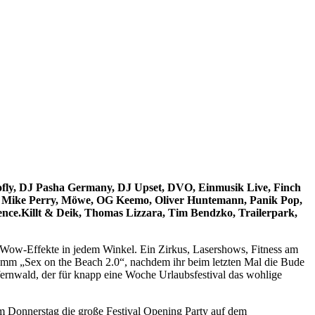
sofly, DJ Pasha Germany, DJ Upset, DVO, Einmusik Live, Finch
ne, Mike Perry, Möwe, OG Keemo, Oliver Huntemann, Panik Pop,
nce.Killt & Deik, Thomas Lizzara, Tim Bendzko, Trailerpark,
d Wow-Effekte in jedem Winkel. Ein Zirkus, Lasershows, Fitness am
mm „Sex on the Beach 2.0“, nachdem ihr beim letzten Mal die Bude
efernwald, der für knapp eine Woche Urlaubsfestival das wohlige
m Donnerstag die große Festival Opening Party auf dem