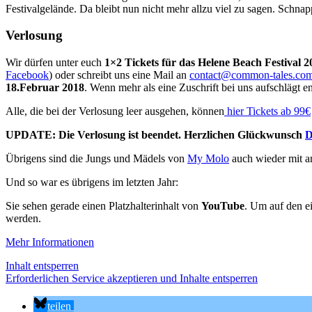
Festivalgelände. Da bleibt nun nicht mehr allzu viel zu sagen. Schna
Verlosung
Wir dürfen unter euch
1×2 Tickets für das Helene Beach Festival 2
Facebook
) oder schreibt uns eine Mail an
contact@common-tales.co
18.Februar 2018
. Wenn mehr als eine Zuschrift bei uns aufschlägt 
Alle, die bei der Verlosung leer ausgehen, können
hier Tickets ab 99€
UPDATE: Die Verlosung ist beendet. Herzlichen Glückwunsch
D
Übrigens sind die Jungs und Mädels von
My Molo
auch wieder mit am
Und so war es übrigens im letzten Jahr:
Sie sehen gerade einen Platzhalterinhalt von
YouTube
. Um auf den ei
werden.
Mehr Informationen
Inhalt entsperren
Erforderlichen Service akzeptieren und Inhalte entsperren
teilen