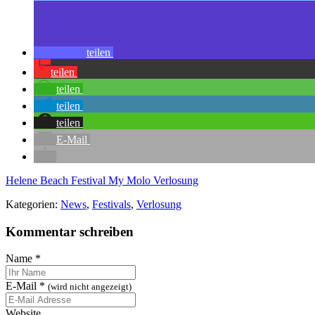
teilen
teilen
teilen
teilen
teilen
E-Mail
Helene Beach Festival
My Molo
Verlosung
Kategorien:
News
,
Festivals
,
Verlosung
Kommentar schreiben
Name
*
E-Mail
*
(wird nicht angezeigt)
Website