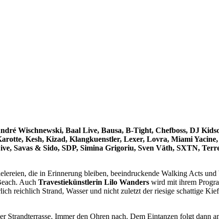
André Wischnewski, Baal Live, Bausa, B-Tight, Chefboss, DJ Kid
arotte, Kesh, Kizad, Klangkuenstler, Lexer, Lovra, Miami Yaci
ve, Savas & Sido, SDP, Simina Grigoriu, Sven Väth, SXTN, Terre
ielereien, die in Erinnerung bleiben, beeindruckende Walking Acts un
 Beach. Auch
Travestiekünstlerin Lilo Wanders
wird mit ihrem Progra
ch reichlich Strand, Wasser und nicht zuletzt der riesige schattige Ki
der Strandterrasse. Immer den Ohren nach. Dem Eintanzen folgt dann a