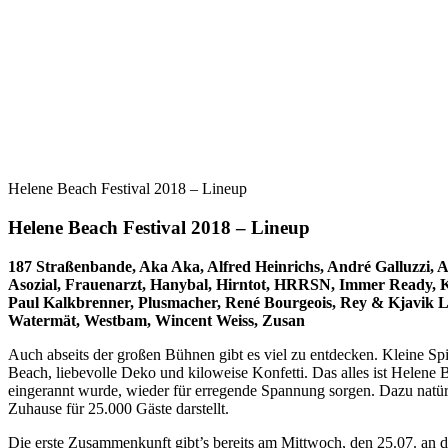
Helene Beach Festival 2018 – Lineup
Helene Beach Festival 2018 – Lineup
187 Straßenbande, Aka Aka, Alfred Heinrichs, André Galluzzi, 
Asozial, Frauenarzt, Hanybal, Hirntot, HRRSN, Immer Ready, K
Paul Kalkbrenner, Plusmacher, René Bourgeois, Rey & Kjavik Li
Watermät, Westbam, Wincent Weiss, Zusan
Auch abseits der großen Bühnen gibt es viel zu entdecken. Kleine Sp
Beach, liebevolle Deko und kiloweise Konfetti. Das alles ist Helene
eingerannt wurde, wieder für erregende Spannung sorgen. Dazu natürli
Zuhause für 25.000 Gäste darstellt.
Die erste Zusammenkunft gibt’s bereits am Mittwoch, den 25.07. an 