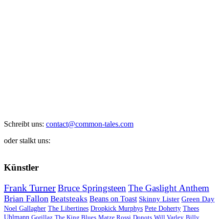
Schreibt uns:
contact@common-tales.com
oder stalkt uns:
Künstler
Frank Turner
Bruce Springsteen
The Gaslight Anthem
Brian Fallon
Beatsteaks
Beans on Toast
Skinny Lister
Green Day
Noel Gallagher
The Libertines
Dropkick Murphys
Pete Doherty
Thees
Uhlmann
Gorillaz
The King Blues
Matze Rossi
Donots
Will Varley
Billy