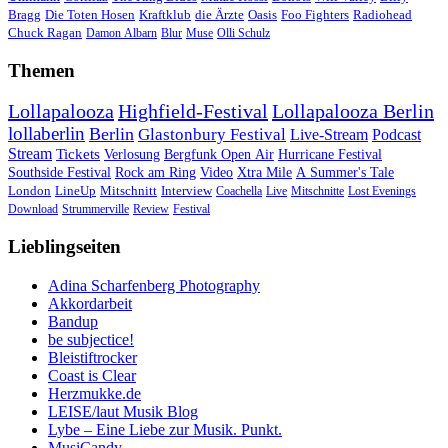
Bragg
Die Toten Hosen
Kraftklub
die Ärzte
Oasis
Foo Fighters
Radiohead
Chuck Ragan
Damon Albarn
Blur
Muse
Olli Schulz
Themen
Lollapalooza
Highfield-Festival
Lollapalooza Berlin
lollaberlin
Berlin
Glastonbury Festival
Live-Stream
Podcast
Stream
Tickets
Verlosung
Bergfunk Open Air
Hurricane Festival
Southside Festival
Rock am Ring
Video
Xtra Mile
A Summer's Tale
London
LineUp
Mitschnitt
Interview
Coachella
Live
Mitschnitte
Lost Evenings
Download
Strummerville
Review
Festival
Lieblingseiten
Adina Scharfenberg Photography
Akkordarbeit
Bandup
be subjectice!
Bleistiftrocker
Coast is Clear
Herzmukke.de
LEISE/laut Musik Blog
Lybe – Eine Liebe zur Musik. Punkt.
MusiCandy