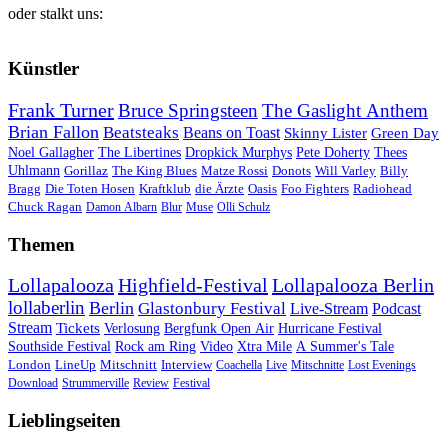
oder stalkt uns:
Künstler
Frank Turner
Bruce Springsteen
The Gaslight Anthem
Brian Fallon
Beatsteaks
Beans on Toast
Skinny Lister
Green Day
Noel Gallagher
The Libertines
Dropkick Murphys
Pete Doherty
Thees
Uhlmann
Gorillaz
The King Blues
Matze Rossi
Donots
Will Varley
Billy
Bragg
Die Toten Hosen
Kraftklub
die Ärzte
Oasis
Foo Fighters
Radiohead
Chuck Ragan
Damon Albarn
Blur
Muse
Olli Schulz
Themen
Lollapalooza
Highfield-Festival
Lollapalooza Berlin
lollaberlin
Berlin
Glastonbury Festival
Live-Stream
Podcast
Stream
Tickets
Verlosung
Bergfunk Open Air
Hurricane Festival
Southside Festival
Rock am Ring
Video
Xtra Mile
A Summer's Tale
London
LineUp
Mitschnitt
Interview
Coachella
Live
Mitschnitte
Lost Evenings
Download
Strummerville
Review
Festival
Lieblingseiten