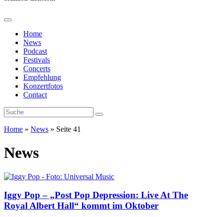
Home
News
Podcast
Festivals
Concerts
Empfehlung
Konzertfotos
Contact
Home
»
News
»
Seite 41
News
Iggy Pop – „Post Pop Depression: Live At The
Royal Albert Hall“ kommt im Oktober